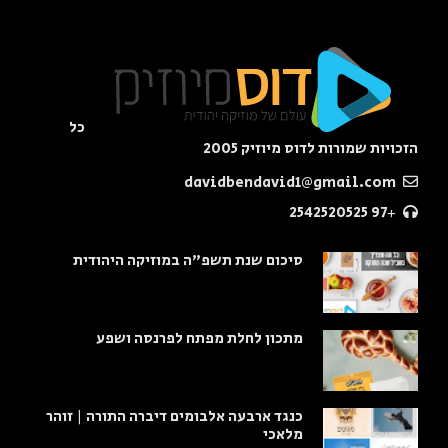
כל
הזכויות שמורות לדוס מיוזיק 2005
davidbendavid1@gmail.com
+97 2542520525
סיכום שנת תשפ"ה במוזיקה היהודית
מתכון לחלת מפתח לפרנסה ושפע
כנגד ארבעה אלבומים דיברה התורה | זוהר
מלאכי