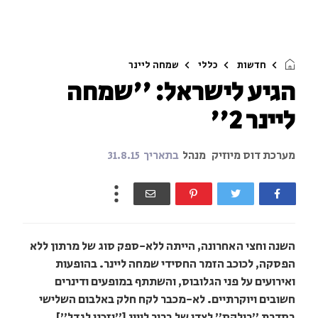
חדשות
כללי
שמחה ליינר
הגיע לישראל: ''שמחה
ליינר 2''
מערכת דוס מיוזיק
מנהל
בתאריך
31.8.15
השנה וחצי האחרונה, הייתה ללא-ספק סוג של מרתון ללא
הפסקה, לכוכב הזמר החסידי שמחה ליינר. בהופעות
ואירועים על פני הגלובוס, והשתתף במופעים ודינרים
חשובים ויוקרתיים. לא-מכבר לקח חלק באלבום השלישי
בסדרת "רילקס" לצדו של ברוך לווין ["וזכני לגדל"].