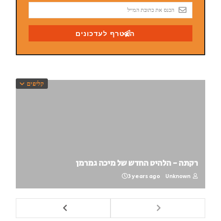
קליפים
רקתה - הלהיט החדש של מיכה גמרמן
3 years ago
Unknown