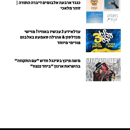
כנגד ארבעה אלבומים דיברה התורה |
זוהר מלאכי
עדלאידע 3 עכשיו באוויר! מוישי
מנדלסון & אהרלה סאמעט באלבום
פורימי מיוחד
משה מינץ בסינגל חדש ״עם התקווה״
בהשראת ארגון "ביחד ננצח"