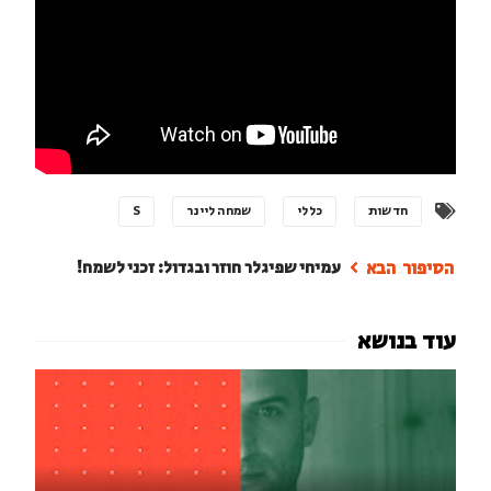
חדשות
כללי
שמחה ליינר
S
עמיחי שפיגלר חוזר ובגדול: זכני לשמח!