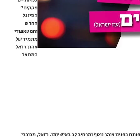
גלויות יש
פקקים"
הסינגל
החדש
והמטאפורי
מתמיד של
אהרן רזאל
המתאר
י, פותח בפנינו צוהר נוסף ומרחיב לב באישיותו. רזאל, מכוכבי