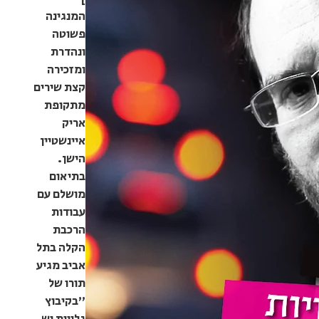
המנגינה
פשוטה
ונהדרת
ומזכירה
קצת שירים
מתקופת
אריק
איינשטיין
הישן.
בתיאום
מושלם עם
עבודות
הרכבת
הקלה בתל
אביב מגיע
תורו של
"בקיבוץ