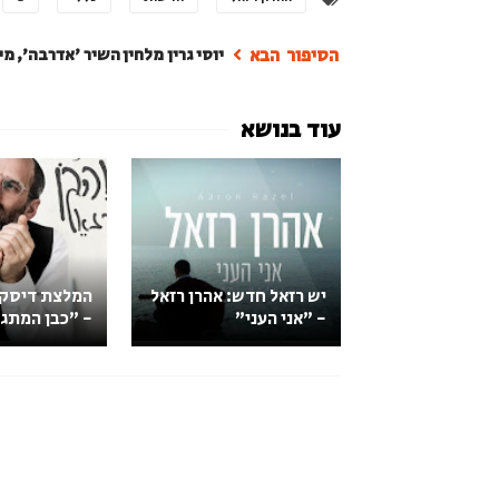
יוסי גרין מלחין השיר 'אדרבה', מ
יש רזאל חדש: אהרן רזאל
המלצת דיסק: 
- "אני העני"
- "כבן המתג