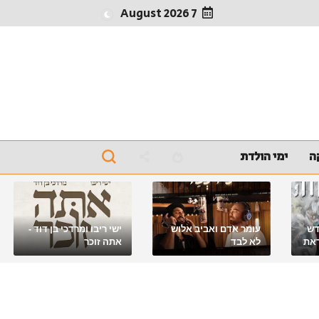
7 August 2026
ה
ימי הולדת
דש
עומר אדם ואביב אלוש
ישי ריבו ומרדכי בן דוד -
את
לא לבד
אתה זוכר