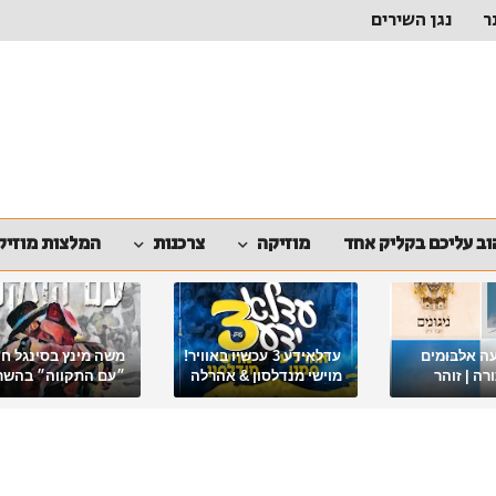
ר
נגן השירים
ב עליכם בקליק אחד
מוזיקה
צרכנות
המלצות מוזיק
ה אלבומים
עדלאידע 3 עכשיו באוויר!
משה מינץ בסינגל ח
ה | זוהר
מוישי מנדלסון & אהרלה
״עם התקווה״ בהשר
סאמעט באלבום פורימי
ארגון "ביחד ננצח"
מיוחד