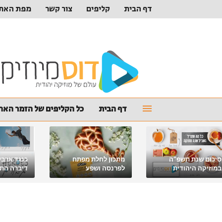
דף הבית
קליפים
צור קשר
מפת האת
דף הבית
כל הקליפים של הזמר האהו
סיכום שנת תשפ"ה
מתכון לחלת מפתח
כנגד ארבע
במוזיקה היהודית
לפרנסה ושפע
דיברה התור
מלאכי