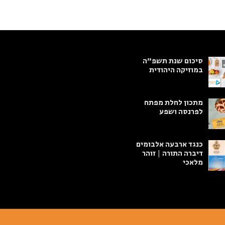
סיכום שנת תשפ"ה
במוזיקה היהודית
מתכון לחלת מפתח
לפרנסה ושפע
כנגד ארבעה אלבומים
דיברה התורה | זוהר
מלאכי