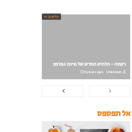
קליפים
רקתה - הלהיט החדש של מיכה גמרמן
3 years ago
Unknown
אל תפספס