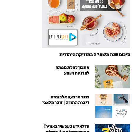
סיכום שנת תשפ"ה במוזיקה היהודית
מתכון לחלת מפתח
לפרנסה ושפע
כנגד ארבעה אלבומים
דיברה התורה | זוהר מלאכי
עדלאידע 3 עכשיו באוויר!