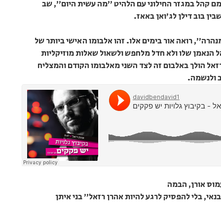
מם קהל במגזר החילוני עם הלהיט "מה עשית היום", שב
ין בוב דילן לג'ואן באאז.
רה", רואה אור בימים אלו. זהו אלבומו האישי ביותר של
 הנאמן שלו ולא חדל מלחפש ולשאול שאלות מוזיקליות
זאל הולך באלבום זה לצד השני מאלבומו הקודם והמצליח
 ולנשמה.
וס אורן, הבמה
נאי, בלי להפסיק לרגע להיות אהרן רזאל" בני איתן