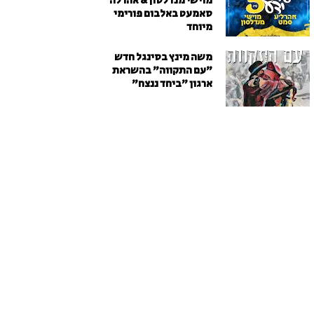
מוישי מנדלסון & אהרלה
סאמעט באלבום פורימי
מיוחד
משה מינץ בסינגל חדש
״עם התקווה״ בהשראת
ארגון "ביחד ננצח"