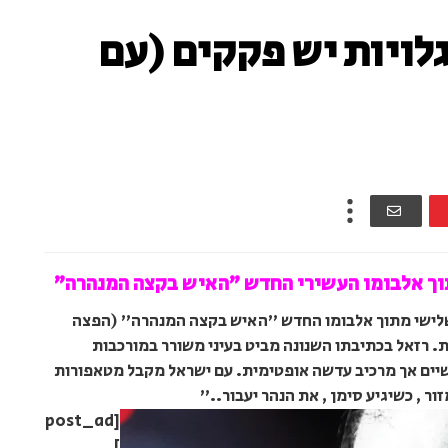
גלויות יש פקקים (עם
תוך אלבומו העשירי החדש "האיש בקצה המנהרה"
שלישי מתוך אלבומו החדש "האיש בקצה המנהרה" (הפצה
בות. רזאל בכתיבתו השנונה מביט בעיני משורר במורכבות
שיים אך מרכיב עדשה אופטימית. עם ישראל מקבל מטאפורות
ור , כשיגיע סימן , את הנהר יעבור.."
[post_ad
]