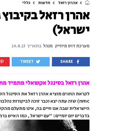
אהרון רזאל
חדשות
כללי
אהרן רזאל בקיבוץ 
ישראל)
מערכת דוס מיוזיק
מנהל
בתאריך
14.8.15
TWEET
SHARE
אהרן רזאל בסינגל אקטואלי מתמיד מ
לקראת החגים מוציא אהרן רזאל את הסינגל ה
nmc) שזה עתה יצא וכבר זוכה לביקורות נהל
הישראלית שבה אנו חיים בה, אינו מתעלם מהק
בדברים יום יומיים: "עם ישראל , כמו האיש ברמז