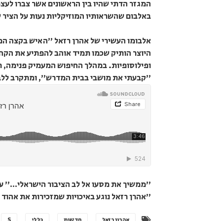
המגזר הדתי שהיו בין הראשונים אשר צברו לעצ
באלבום שהשראותיו המוזיקליות נעות על הציר שב
אלבומו העשירי של אהרן רזאל "האיש בקצה המנה
היוצר הותיק שכמו תמיד אוהב להפתיע את הקהל
ופילוסופיות. במהלך החיפוש המעמיק פנימה, ר
"קבעתי את מושבי בבית המדרש", ומתקרב ללב
"ממשיך את מסעו אל לב הציבור הישראלי…" עמ
"אהרן רזאל נוגע באיכויות שמזכירות את אהוד ב
אהרון רזאל
חדשות
כללי
S