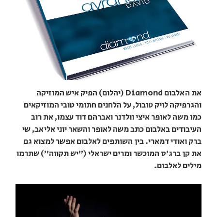
את האלבום Diamond (יהלום) הפיק איש המוזיקה
והגרפיקה לויק טובול, על הלחנים חתומי טובי המוזיקאים
כמו משה לאופר איצי וולדנר ואברהם דוד עצמו, את רוב
העיבודים באלבום כתב משה לאופר והשאר יוני אליאב, שי
ברק ואודי דמארי. בין השותפים לאלבום אפשר למצוא גם
את קן ברג'ס המוכשר ומרים ישראלי ("יש תקווה") שתרמו
מילים לאלבום.