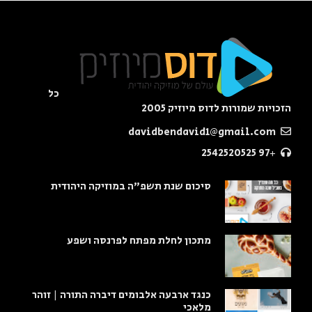
כל
הזכויות שמורות לדוס מיוזיק 2005
davidbendavid1@gmail.com
+97 2542520525
סיכום שנת תשפ"ה במוזיקה היהודית
מתכון לחלת מפתח לפרנסה ושפע
כנגד ארבעה אלבומים דיברה התורה | זוהר
מלאכי