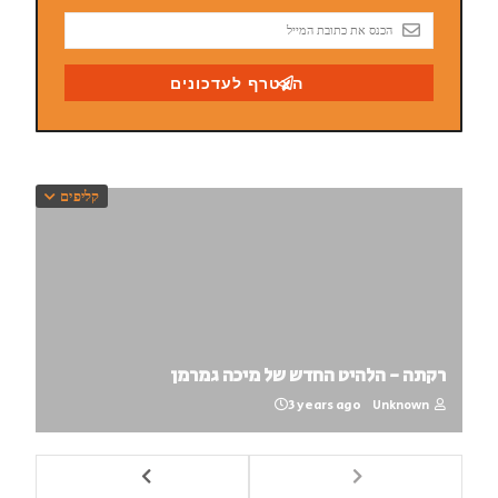
קליפים
רקתה - הלהיט החדש של מיכה גמרמן
3 years ago
Unknown