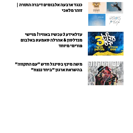
כנגד ארבעה אלבומים דיברה התורה |
זוהר מלאכי
עדלאידע 3 עכשיו באוויר! מוישי
מנדלסון & אהרלה סאמעט באלבום
פורימי מיוחד
משה מינץ בסינגל חדש ״עם התקווה״
בהשראת ארגון "ביחד ננצח"