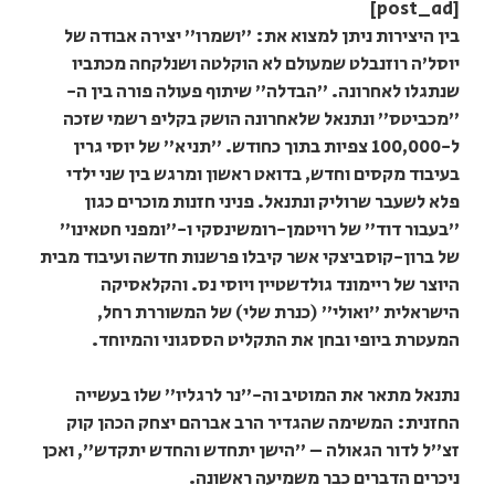
[post_ad]
בין היצירות ניתן למצוא את: "ושמרו" יצירה אבודה של
יוסל'ה רוזנבלט שמעולם לא הוקלטה ושנלקחה מכתביו
שנתגלו לאחרונה. "הבדלה" שיתוף פעולה פורה בין ה-
"מכביטס" ונתנאל שלאחרונה הושק בקליפ רשמי שזכה
ל-100,000 צפיות בתוך כחודש. "תניא" של יוסי גרין
בעיבוד מקסים וחדש, בדואט ראשון ומרגש בין שני ילדי
פלא לשעבר שרוליק ונתנאל. פניני חזנות מוכרים כגון
"בעבור דוד" של רויטמן-רומשינסקי ו-"ומפני חטאינו"
של ברון-קוסביצקי אשר קיבלו פרשנות חדשה ועיבוד מבית
היוצר של ריימונד גולדשטיין ויוסי נס. והקלאסיקה
הישראלית "ואולי" (כנרת שלי) של המשוררת רחל,
המעטרת ביופי ובחן את התקליט הססגוני והמיוחד.
נתנאל מתאר את המוטיב וה-"נר לרגליו" שלו בעשייה
החזנית: המשימה שהגדיר הרב אברהם יצחק הכהן קוק
זצ"ל לדור הגאולה – "הישן יתחדש והחדש יתקדש", ואכן
ניכרים הדברים כבר משמיעה ראשונה.