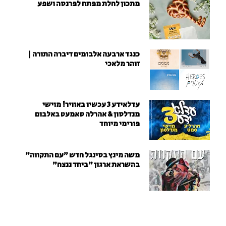
מתכון לחלת מפתח לפרנסה ושפע
כנגד ארבעה אלבומים דיברה התורה |
זוהר מלאכי
עדלאידע 3 עכשיו באוויר! מוישי
מנדלסון & אהרלה סאמעט באלבום
פורימי מיוחד
משה מינץ בסינגל חדש ״עם התקווה״
בהשראת ארגון "ביחד ננצח"