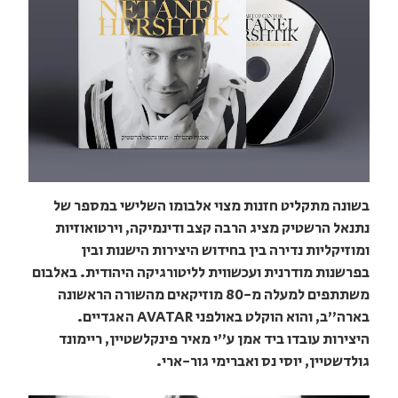
בשונה מתקליט חזנות מצוי אלבומו השלישי במספר של
נתנאל הרשטיק מציג הרבה קצב ודינמיקה, וירטואוזיות
ומוזיקליות נדירה בין בחידוש היצירות הישנות ובין
בפרשנות מודרנית ועכשווית לליטורגיקה היהודית. באלבום
משתתפים למעלה מ-80 מוזיקאים מהשורה הראשונה
בארה"ב, והוא הוקלט באולפני AVATAR האגדיים.
היצירות עובדו ביד אמן ע"י מאיר פינקלשטיין, ריימונד
גולדשטיין, יוסי נס ואברימי גור-ארי.