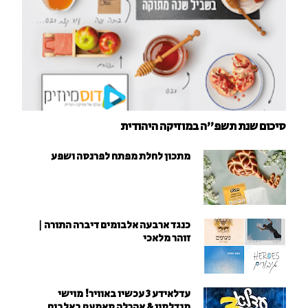
סיכום שנת תשפ"ה במוזיקה היהודית
מתכון לחלת מפתח לפרנסה ושפע
כנגד ארבעה אלבומים דיברה התורה |
זוהר מלאכי
עדלאידע 3 עכשיו באוויר! מוישי
מנדלסון & אהרלה סאמעט באלבום