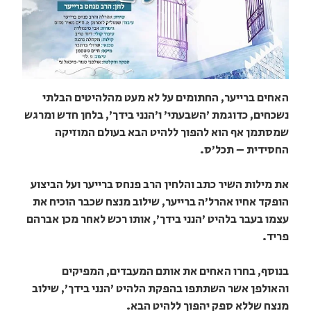
האחים ברייער, החתומים על לא מעט מהלהיטים הבלתי
נשכחים, כדוגמת 'השבעתי' ו'הנני בידך', בלחן חדש ומרגש
שמסתמן אף הוא להפוך ללהיט הבא בעולם המוזיקה
החסידית – תכל'ס.
את מילות השיר כתב והלחין הרב פנחס ברייער ועל הביצוע
הופקד אחיו אהרל'ה ברייער, שילוב מנצח שכבר הוכיח את
עצמו בעבר בלהיט 'הנני בידך', אותו רכש לאחר מכן אברהם
פריד.
בנוסף, בחרו האחים את אותם המעבדים, המפיקים
והאולפן אשר השתתפו בהפקת הלהיט 'הנני בידך', שילוב
מנצח שללא ספק יהפוך ללהיט הבא.