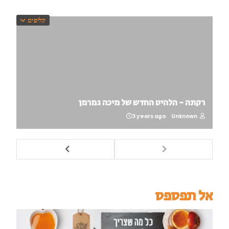
קליפים
רקתה - הלהיט החדש של מיכה גמרמן
3 years ago
Unknown
אל תפספס