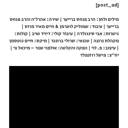
[post_ad]
מילים ולחן: הרב פנחס ברייער | שירה: אהרל'ה והרב פנחס
ברייער | עיבוד: שמוליק לוטרמן & חיים מאיר מוזס |
גיטרות: אבי סינגולדה | עיבוד קולי: דיויד טויב | קולות:
מקהלת נרננה | טכנאי: שרולי ברונכר | מיקס: חיים גוטסמן
| עיצוב: פ. לוי | הפקה והקלטה: אולפני טנור – מיכאל צי |
יח"צ: פישל רוזנפלד