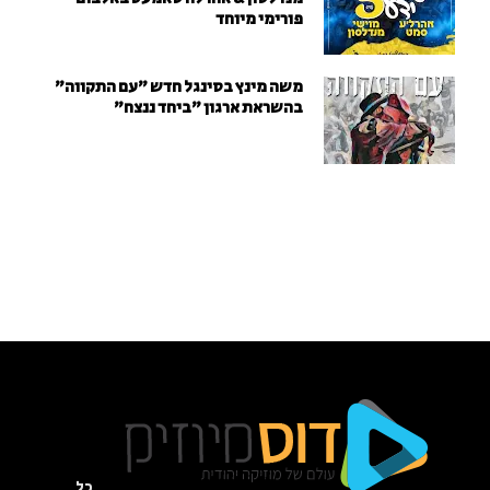
פורימי מיוחד
משה מינץ בסינגל חדש ״עם התקווה״
בהשראת ארגון "ביחד ננצח"
כל