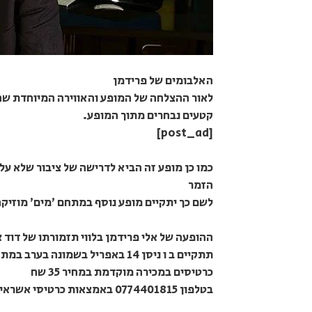
האלבומים של פרידמן
קטעים נבחרים מתוך המופע.
[post_ad]
כמו כן מופע זה הביא לדרישה של ציבור שלא על
הזמר
לשם כך יתקיים מופע נוסף במתחם ׳מים׳ מוזיקה י
ההופעה של אלי פרידמן בלווי תזמורתו של דוד 
תתקיים ב ו ניסן 14 באפריל בשמונה בערב במתחם ׳מים׳ מוזיקה יהודית בהר ציון ירושלים
כרטיסים במכירה מוקדמת במחיר 35 שח
בטלפון 0774401815 באמצאות כרטיסי אשראי