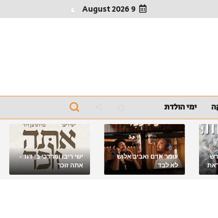
9 August 2026
ה
ימי הולדת
דש
עומר אדם ואביב אלוש
ישי ריבו ומרדכי בן דוד -
את
לא לבד
אתה זוכר