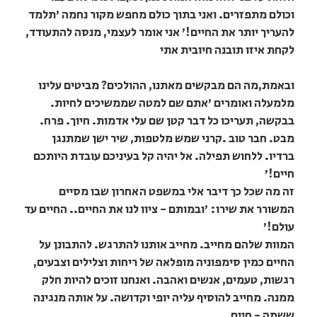
וכולם מתפזרים. ואני בתוך כולם מחפש מקור נחמה 'תלמד
להעריך יותר את החיים!' אני אומר לעצמי, מנסה להתעודד,
לקחת איזו תובנה חיובית אתי
ובאמת,מה הם מבקשים מאתנו, ההולכים? מביטים עלינו
מלמעלה ואומרים 'אתם שם למטה שממשיכים לחיות.
בבקשה, תעריכו כל דבר קטן שם עלי אדמות. חיוך. פרח.
מבט. חבר טוב .קרני שמש מלטפות, שיר ישן שמתנגן
ברדיו. ללחוש תפילה. אל יהיה קל בעיניכם עובדת היותכם
חיים!'
זה מה שכל כך דיבר אלי במשפט האחרון שבו מסיים
המשורר את שירו: 'ובמותם - ציוו לנו את החיים.. החיים עד
עולם!'
המוות שלהם מחייב. מחייב אותנו להתרגש. להתבונן על
החיים כמין סימפוניה מופלאה של ריחות וצלילים וצבעים,
רגשות, טעמים, אנשים ואהבה. ואנחנו זוכים להיות חלק
ממנה. מחייב להוסיף עליה יופי וקדושה. על אותה מנגינה
ששמה - חיים.