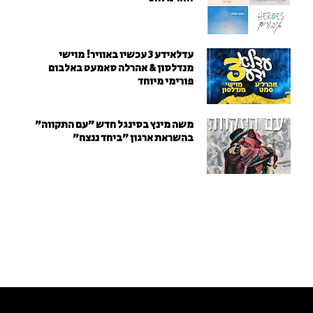
עדלאידע 3 עכשיו באוויר! מוישי
מנדלסון & אהרלה סאמעט באלבום
פורימי מיוחד
משה מינץ בסינגל חדש ״עם התקווה״
בהשראת ארגון "ביחד ננצח"