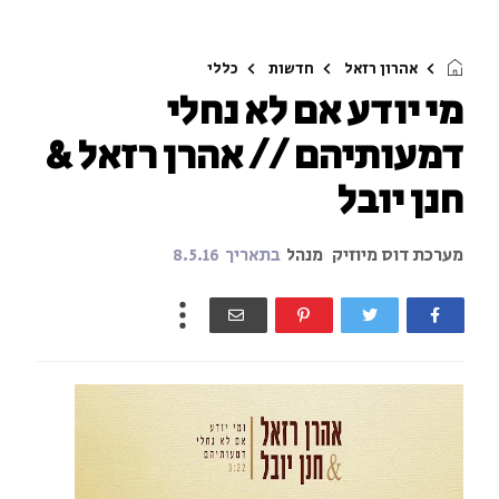
אהרון רזאל
חדשות
כללי
מי יודע אם לא נחלי
דמעותיהם // אהרן רזאל &
חנן יובל
מערכת דוס מיוזיק
מנהל
בתאריך
8.5.16