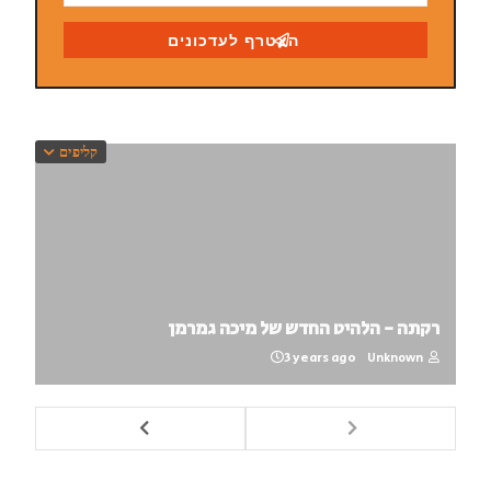
קליפים
רקתה - הלהיט החדש של מיכה גמרמן
3 years ago
Unknown