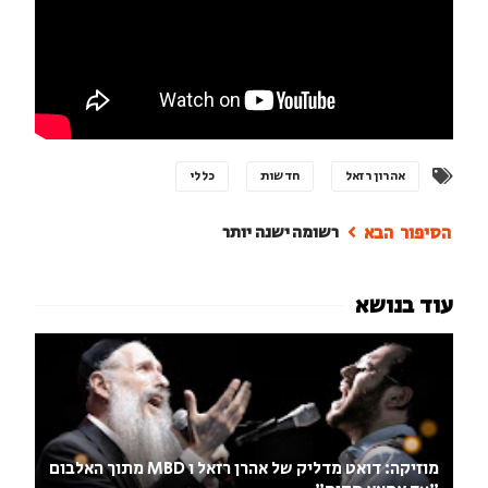
אהרון רזאל
חדשות
כללי
רשומה ישנה יותר
מוזיקה: דואט מדליק של אהרן רזאל ו MBD מתוך האלבום