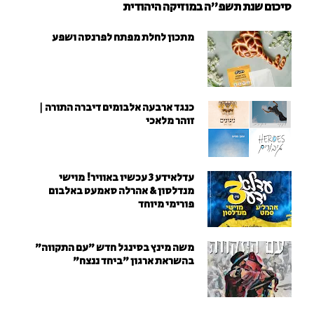
סיכום שנת תשפ"ה במוזיקה היהודית
מתכון לחלת מפתח לפרנסה ושפע
כנגד ארבעה אלבומים דיברה התורה |
זוהר מלאכי
עדלאידע 3 עכשיו באוויר! מוישי
מנדלסון & אהרלה סאמעט באלבום
פורימי מיוחד
משה מינץ בסינגל חדש ״עם התקווה״
בהשראת ארגון "ביחד ננצח"