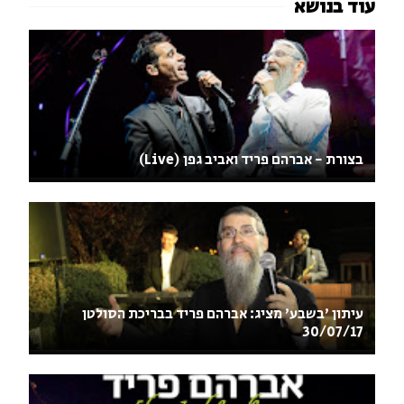
בצורת - אברהם פריד ואביב גפן (Live)‏
עיתון 'בשבע' מציג: אברהם פריד בבריכת הסולטן
30/07/17