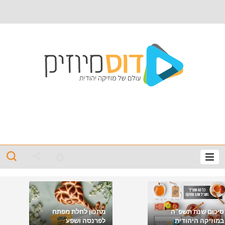
סיכום שנת תשפ"ה
מתכון לחלת מפתח
במוזיקה היהודית
לפרנסה ושפע