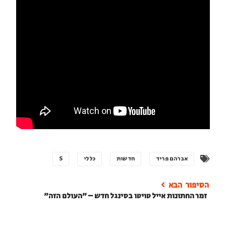
אברהם פריד
חדשות
כללי
S
זמר החתונות אייל טויטו בסינגל חדש – "העולם הזה"