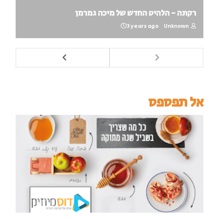
רקתה - הלהיט החדש של מיכה גמרמן
3 years ago
Unknown
אל תפספס