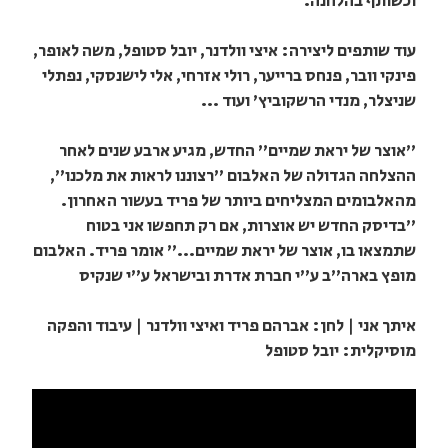
וכשותף בהלחנה.
עוד שותפים ליצירה: איצי וולדנר, יובל סטופל, משה לאופר,
פינקי וובר, פנחס ברייער, רולי אזרחי, אלי לישנסקי, נפתלי
שניצלר, מנדי הרשקוביץ' ועוד ...
"אוצר של יראת שמיים" החדש, מגיע ארבע שנים לאחר
ההצלחה הגדולה של האלבום "רצוננו לראות את מלכנו",
מהאלבומים המצליחים ביותר של פריד בעשור האחרון.
"בדיסק החדש יש אוצרות, אם רק תחפשו אני בטוח
שתמצאו בו, אוצר של יראת שמיים..." אומר פריד. האלבום
מופץ בארה"ב ע"י חברת אדרת ובישראל ע"י שנקיס
איתך אני | לחן: אברהם פריד ואיצי וולדנר | עיבוד והפקה
מוסיקלית: יובל סטופל