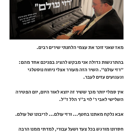
מאז שאני זוכר את עצמי הלחנתי שירים רבים.
בהתרגשות גדולה אני מבקש להציג בפניכם אחד מהם:
"רזי עולם". השיר הזה מעורר אצלי ניחוח נוסטלגי
וגעגועים עזים לעבר.
אין סמלי יותר מכך ששיר זה יוצא לאור היום, יום הפטירה
השלישי לאבי ר' לוי ב"ר הלל ז"ל.
אבא נלקח מאתנו בחטף... ורזי עולם... לריבונו של עולם.
חסרונו מורגש בכל צעד ושעל עבורי, למדתי ממנו הרבה