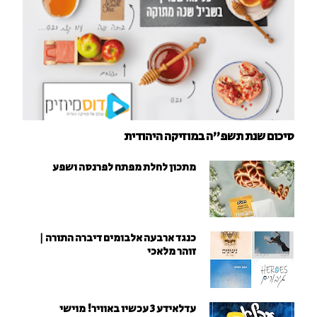
סיכום שנת תשפ"ה במוזיקה היהודית
מתכון לחלת מפתח לפרנסה ושפע
כנגד ארבעה אלבומים דיברה התורה |
זוהר מלאכי
עדלאידע 3 עכשיו באוויר! מוישי