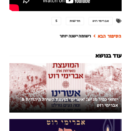
אברימי רוט
חדשות
S
רשומה ישנה יותר
יוחאי כפיר מגיש: 'אשרינו' מועצת השירה היהודית &
אברימי רוט