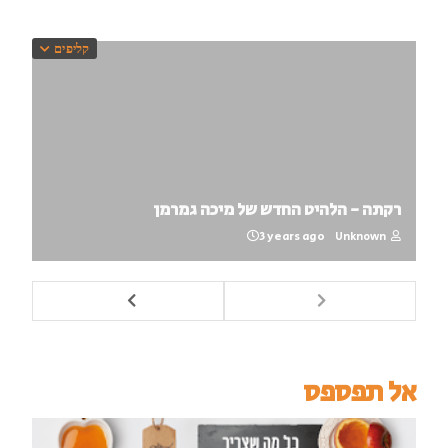
קליפים
רקתה - הלהיט החדש של מיכה גמרמן
3 years ago
Unknown
אל תפספס