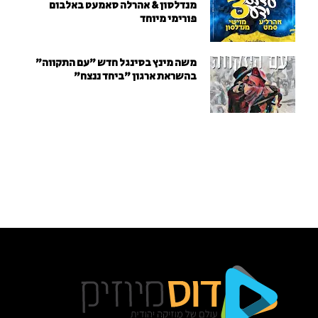
מנדלסון & אהרלה סאמעט באלבום
פורימי מיוחד
משה מינץ בסינגל חדש ״עם התקווה״
בהשראת ארגון "ביחד ננצח"