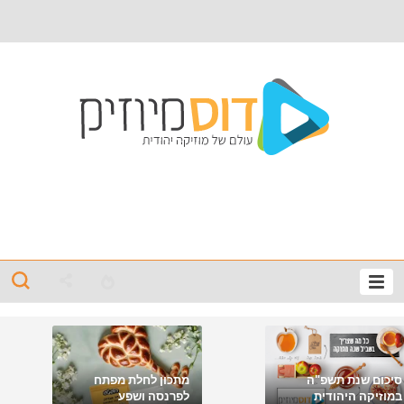
סיכום שנת תשפ"ה
מתכון לחלת מפתח
במוזיקה היהודית
לפרנסה ושפע