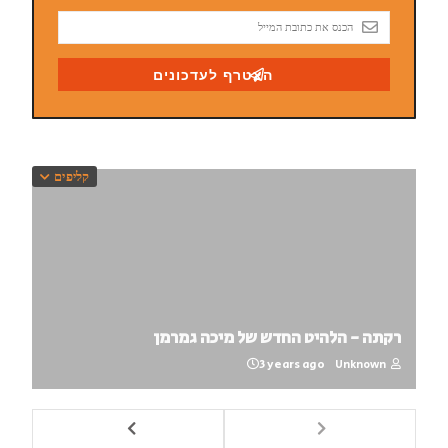
קליפים
רקתה - הלהיט החדש של מיכה גמרמן
3 years ago
Unknown