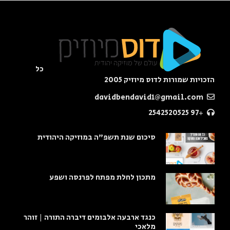
כל
הזכויות שמורות לדוס מיוזיק 2005
davidbendavid1@gmail.com
+97 2542520525
סיכום שנת תשפ"ה במוזיקה היהודית
מתכון לחלת מפתח לפרנסה ושפע
כנגד ארבעה אלבומים דיברה התורה | זוהר
מלאכי