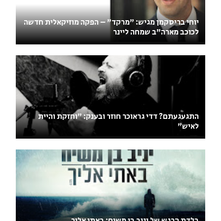
יוחי בריסקמן מגיש: "מרקד" – הפקה מוזיקאלית חדשה
לכוכב מארה"ב שמחה ליינר
התגעגעתם? דדי גראוכר חוזר ובענק: ״וחזקת והיית
לאיש״
בלדת הרגש של יניב בן משיח: באתי אליך