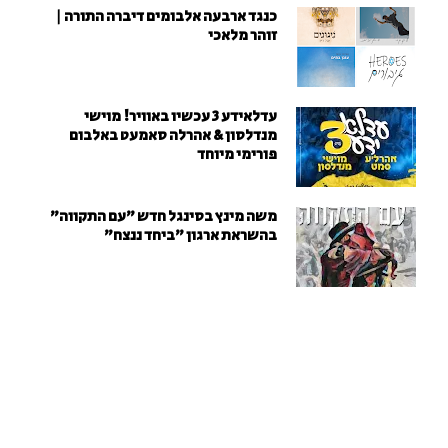
כנגד ארבעה אלבומים דיברה התורה |
זוהר מלאכי
עדלאידע 3 עכשיו באוויר! מוישי
מנדלסון & אהרלה סאמעט באלבום
פורימי מיוחד
משה מינץ בסינגל חדש ״עם התקווה״
בהשראת ארגון "ביחד ננצח"