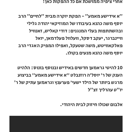
אחרי ציפיה ממושכת אם כל ההפקות כאן!
״א אידישע מאמע״ - הפקת יוקרה מבית ״לחיים״ הרב
יוסף משה כהנא בעיבודו של המוזיקאי יהודה גלילי
ובהשתתפות בעלי המנגנים: דודי קאליש, זאנוויל
וויינברגר, יעקב דסקל, וועלוול פעלדמאן, יואל
פאלקאוויטש, משה שטעקל, ואפילו המפיק האגדי הרב
יוסף משה כהנא מנעים בקולו.
10 להיטי גראמען חדשים באידיש ובנוסף בונוס: הלהיט
הענק של ר' יוסל'ה רוזנבלט "א אידישע מאמע" בביצוע
מרגש ביותר של הילד ישעי' פערענץ וגראמען עתיק של ר׳
יו״ט עהרליך זצ״ל
אלבום שכולו חיזוק לבית היהודי.