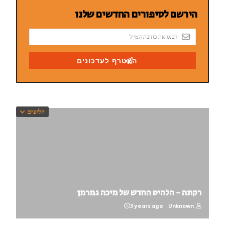
קליפים
רקתה - הלהיט החדש של מיכה גמרמן
3 years ago
Unknown