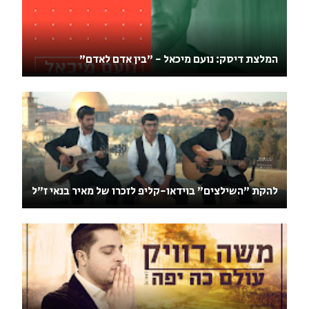
המלצת דיסק: נועם מיכאל - "בין אדם לאדם"
להקת "השילצים" בוידאו-קליפ לזכרו של מאיר בנאי ז"ל