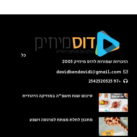
כל
הזכויות שמורות לדוס מיוזיק 2005
davidbendavid1@gmail.com
+97 2542520525
סיכום שנת תשפ"ה במוזיקה היהודית
מתכון לחלת מפתח לפרנסה ושפע