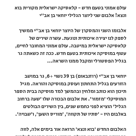
עולם אמוני בטעם חדש - קלאסיקה ישראלית מקורית בוא
ונצא! אלבום שני ליוצר הגלילי יוחאי בן אב"י
אלבומו השני והמסקרן של היוצר יוחאי בן אב"י ממשיך
לספק לנו יצירה איכותית ונוגעת. עשרה שירים של
קלאסיקה ישראלית במיטבה. עולם אמוני המחובר לחיים,
עטוף במוסיקה איכותית בטעם חדש. ככה זה כשאתה גר
בגליל הפסטורלי ומקבל ממנו השראה...
יוחאי בן אב"י (רוזנבאום) בן 39 נשוי +6, גר במושב
הזורעים בגליל התחתון ועוסק במוסיקה והוראה. מגיל
תיכון הוא כותב ומלחין ובהמשך למד מוסיקה בבית הספר
המוסיקלי 'מזמור'. את אלבום הבכורה שלו 'שעה ברחוב
הגליל' הוציא לפני כחמש שנים, בין השירים הבולטים
באלבום היו - 'סתיו של תקווה', 'מוריס השען', ו'שבויה'.
האלבום החדש 'בוא ונצא' הרואה אור בימים אלה, לווה