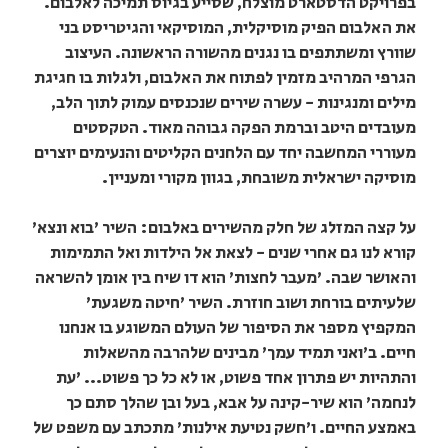
בפרויקט הדסטארט מוצלח, שסייע בגיוס תמיכה לאלבום.
את האלבום הפיק מוסיקלית, המוסיקאי והגיטריסט בני
שוורץ ומשתתפים בו נגנים מהשורה הראשונה. העיצוב
הגרפי המרהיב מזמין לפתוח את האלבום, ולגלות בו חגיגת
מילים ומנגינות - עשרה שירים שנכנסים עמוק לתוך הלב,
מעובדים היטב וברמת הפקה גבוהה מאוד. הטקסטים
מעוררי המחשבה יחד עם הלחנים הקליטים והנעימים יוצרים
מוסיקה ישראלית משובחת, בגוון מקורי ומעניין.
על קצה המזלג של חלק מהשירים באלבום: השיר 'בוא ונצא'
קורא לנו גם אחרי שנים - לצאת אל הילדות ואל התמימות
והאושר שבה. 'מעבר לחצות' הוא דו שיח בין אומן להשראה
שלעיתים בורחת ושוב חוזרת. השיר 'חיטה משגעת'
המקפיץ מספר את הסיפור של העולם המשוגע בו אנחנו
חיים. ב'ואני תמיד עמך' מבינים שלהרבה מהשאלות
והתהיות יש פתרון אחד פשוט, או לא כל כך פשוט... 'עת
לנחמה' הוא שיר-קינה על אבא, בעל ובן שהלך סתם כך
באמצע החיים. ו'חשק נטיעת אילנות' מתכתב עם משפט של