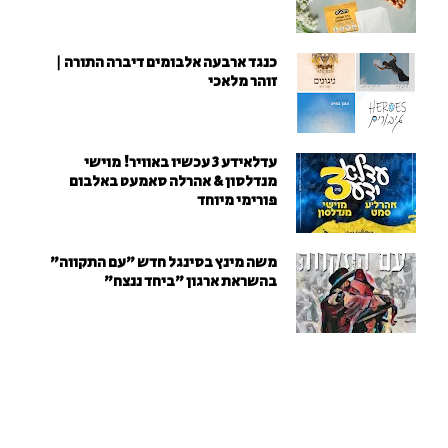
כנגד ארבעה אלבומים דיברה התורה |
זוהר מלאכי
עדלאידע 3 עכשיו באוויר! מוישי
מנדלסון & אהרלה סאמעט באלבום
פורימי מיוחד
משה מינץ בסינגל חדש ״עם התקווה״
בהשראת ארגון "ביחד ננצח"