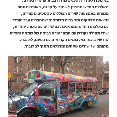
בני נועדו לעודד ולהעניק כוח לרבבות אוהדיו בעולם.
האלבום החדש מתכוון לשמור על קו זה, באותה נוסחה
מנצחת באמצעות שירים הכוללים טקסטים מקוריים,
נושאים מדויקים ומקצבים משמחים שמחברים עבר ועתיד.
גם באלבום החדש ממתינים לכם שירים עם גאווה יהודית,
שירי תפילה וקודש עם טמפרטורה גבוהה של שמחה יהודית
שורשית. כמו באלבומים הקודמים גם הפעם, לא נגרע
מקומם של שירים שקטים ומרגשים מתוך לב שבור.