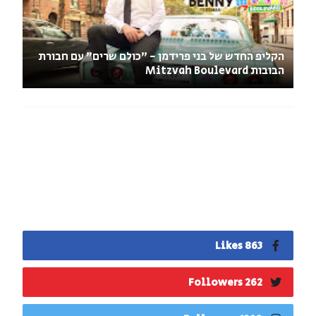
הקליפ החדש של בני פרידמן - "כולם שרים" עם חבורת
הבובות Mitzvah Boulevard‏
863 Likes
262 Followers