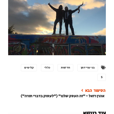
בני פרידמן
חדשות
כללי
קליפים
S
אהרן רזאל - "זה העסק שלנו" ("לעסוק בדברי תורה")