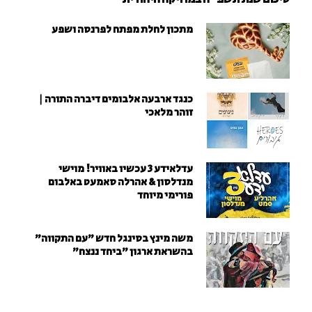
מתכון לחלת מפתח לפרנסה ושפע
כנגד ארבעה אלבומים דיברה התורה |
זוהר מלאכי
עדלאידע 3 עכשיו באוויר! מוישי
מנדלסון & אהרלה סאמעט באלבום
פורימי מיוחד
משה מינץ בסינגל חדש ״עם התקווה״
בהשראת ארגון "ביחד ננצח"