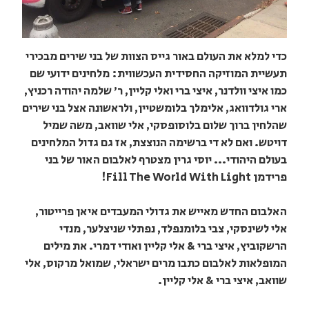
כדי למלא את העולם באור גייס הצוות של בני שירים מבכירי
תעשיית המוזיקה החסידית העכשווית: מלחינים ידועי שם
כמו איצי וולדנר, איצי ברי ואלי קליין, ר' שלמה יהודה רכניץ,
ארי גולדוואג, אלימלך בלומשטיין, ולראשונה אצל בני שירים
שהלחין ברוך שלום בלוסופסקי, אלי שוואב, משה שמיל
דויטש. ואם לא די ברשימה הנוצצת, אז גם גדול המלחינים
בעולם היהודי... יוסי גרין מצטרף לאלבום האור של בני
פרידמן Fill The World With Light!
האלבום החדש מאייש את גדולי המעבדים איאן פרייטור,
אלי לשינסקי, צבי בלומנפלד, נפתלי שניצלער, מנדי
הרשקוביץ, איצי ברי & אלי קליין ואודי דמרי. את מילים
המופלאות לאלבום כתבו מרים ישראלי, שמואל מרקוס, אלי
שוואב, איצי ברי & אלי קליין.