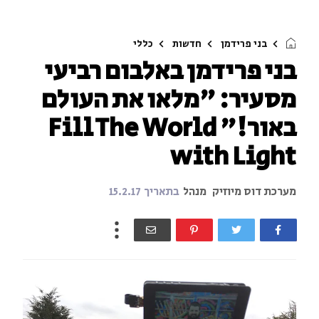
בני פרידמן
חדשות
כללי
בני פרידמן באלבום רביעי
מסעיר: "מלאו את העולם
באור!" Fill The World
with Light
מערכת דוס מיוזיק
מנהל
בתאריך
15.2.17