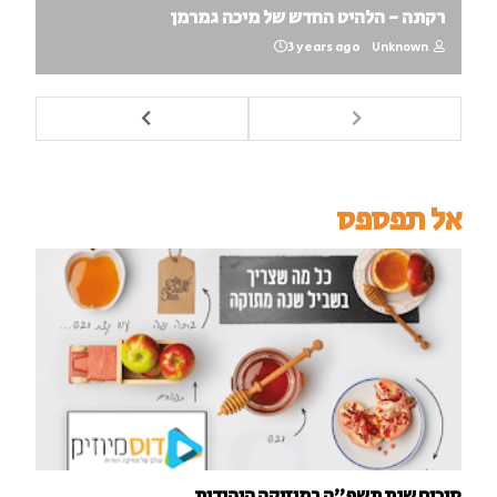
רקתה - הלהיט החדש של מיכה גמרמן
3 years ago
Unknown
אל תפספס
סיכום שנת תשפ"ה במוזיקה היהודית