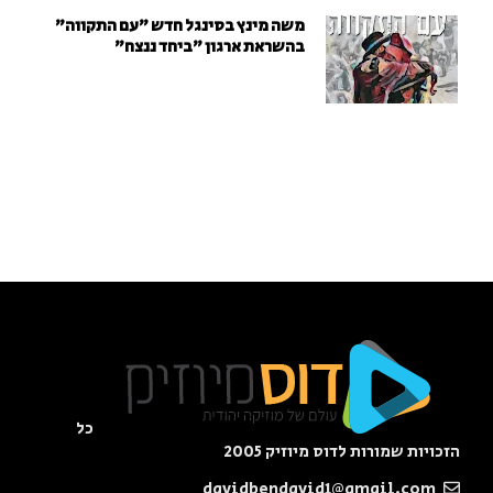
משה מינץ בסינגל חדש ״עם התקווה״
בהשראת ארגון "ביחד ננצח"
כל
הזכויות שמורות לדוס מיוזיק 2005
davidbendavid1@gmail.com