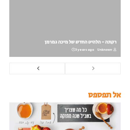
רקתה - הלהיט החדש של מיכה גמרמן
3 years ago
Unknown
אל תפספס