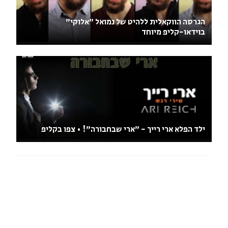
הגרסה הווקאלית ללהיט של נמואל "אלוקי"
בוידאו-קליפ מיוחד
ילד הפלא ארי רייך - "ארי שבחבורה"! • צפו בקליפ