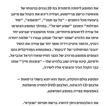
את המופע ליוותה תזמורת בת 20 נגנים בניצוחו של
מאסטרו גרשון פריישטט, ועוזיה ריגש את הקהל עם מיטב
ביצועיו מכל הזמנים - "צל עץ תמר", "ימאמא", "סוד
המזלות" וכמובן "שמע ישראל". במהלך המופע הצטרפו
אל עוזיה לדואטים מיוחדים; אוהד מושקוביץ שביצע יחד
איתו את הלהיט 'שומר ישראל' שכתב עבורו ר' שלמה יהודה
רכניץ, והזמר איציק דדיה ששר יחד עם עוזיה את השיר
'הבט' המיתולוגי של 'דבקות'. באתנחתא המוזיקלית נהנו
הצופים ממופע מרהיב של הכנר הווירטואוז דניאל אהביאל.
ולסיום, קינח עוזיה שוב בלהיט שלו - "פסגות חייך" אותו
כבר הקהל הכיר והצטרף אליו לשירה.
המופע צולם והוקלט, וכעת הוא יוצא בשתי גרסאות –
אלבום CD להאזנה, ואלבום DVD לחוויה מושלמת
באמצעות צפייה במופע המושקע.
את האלבומים ניתן להשיג ברשת חנויות 'שנקיס'.