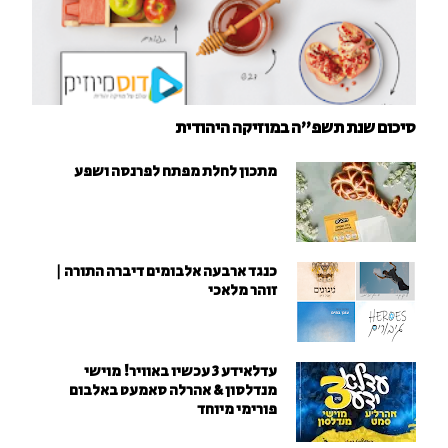
סיכום שנת תשפ"ה במוזיקה היהודית
מתכון לחלת מפתח לפרנסה ושפע
כנגד ארבעה אלבומים דיברה התורה |
זוהר מלאכי
עדלאידע 3 עכשיו באוויר! מוישי
מנדלסון & אהרלה סאמעט באלבום
פורימי מיוחד