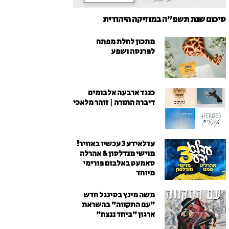
סיכום שנת תשפ"ה במוזיקה היהודית
מתכון לחלת מפתח
לפרנסה ושפע
כנגד ארבעה אלבומים
דיברה התורה | זוהר מלאכי
עדלאידע 3 עכשיו באוויר!
מוישי מנדלסון & אהרלה
סאמעט באלבום פורימי
מיוחד
משה מינץ בסינגל חדש
״עם התקווה״ בהשראת
ארגון "ביחד ננצח"