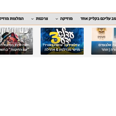
ב עליכם בקליק אחד
מוזיקה
צרכנות
המלצות מוזיק
ה אלבומים
עדלאידע 3 עכשיו באוויר!
משה מינץ בסינגל ח
ה | זוהר
מוישי מנדלסון & אהרלה
״עם התקווה״ בהשר
סאמעט באלבום פורימי
ארגון "ביחד ננצח"
מיוחד