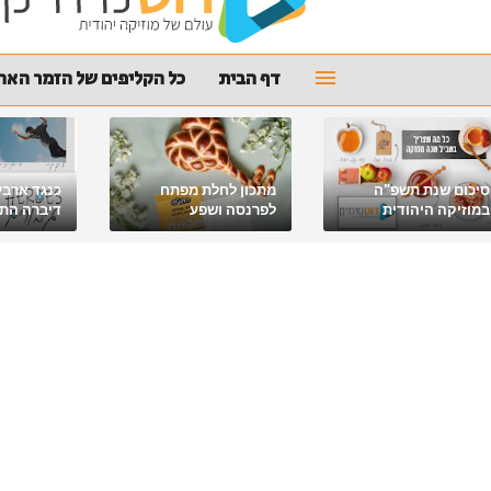
דף הבית
כל הקליפים של הזמר האהו
סיכום שנת תשפ"ה
מתכון לחלת מפתח
כנגד ארבע
במוזיקה היהודית
לפרנסה ושפע
דיברה התור
מלאכי