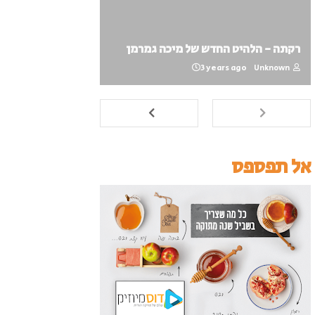
רקתה - הלהיט החדש של מיכה גמרמן
3 years ago
Unknown
אל תפספס