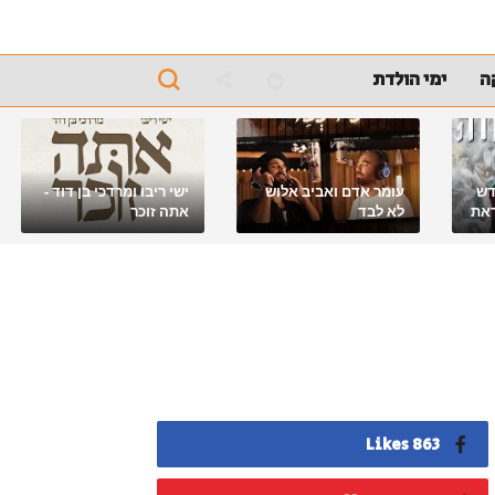
ה
ימי הולדת
דש
עומר אדם ואביב אלוש
ישי ריבו ומרדכי בן דוד -
את
לא לבד
אתה זוכר
863 Likes