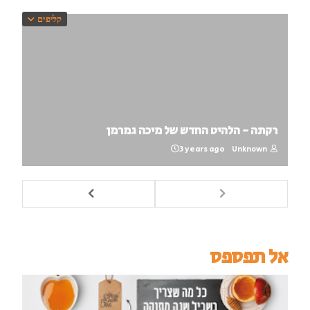
קליפים
רקתה - הלהיט החדש של מיכה גמרמן
3 years ago
Unknown
אל תפספס