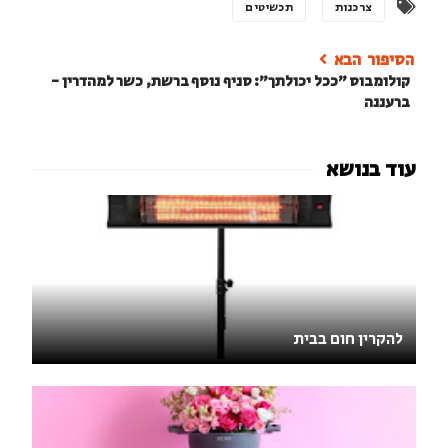
צרכנות
תכשיטים
קולומבוס "ככל יכולתך": סניף נוסף ברשת, כשר למהדרין -
ברעננה
להקרין חום בבית