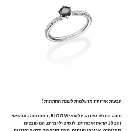
טבעות אירוסין מושלמות לעונת החתונות!
מותג התכשיטים הבינלאומי BLOOM, המתמחה בתכשיטי
זהב 18 קראט איכותיים, לנשים ולגברים, המשובצים
ביהלומים, אבני חן ופנינים, מציג קולקציה חדשה וחגיגית