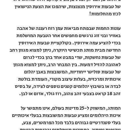
של טבעות אירוסין מנצנצות, שיהפכו את הצעת הנישואין
לכזו מהחלומות!
עונות החמות שבפתח מביאות עמן רוח רעננה של אהבה
באוויר ובני זוג נרגשים מחפשים אחר הטבעת המושלמת
בכדי להציע עמה אירוסין. בקולקציית טבעות האירוסין
החדשה מבית מותג תכשיטי היוקרה, ניתן למצוא מגוון רחב
של טבעות נחשקות, שדי במבט אחד בהן בכדי לגרום
לאהובה להזיל דמעות. בין המבחר הרב, ניתן למצוא מגוון
של טבעות סוליטר ייחודיות, המשובצות באבן יהלום
איכותית ומרכזית, בעלות עיצוב מקורי, העומדת בולטת
לבדה או בשיבוץ יהלומים קטנים נוספים לצידה, על בסיס
זהב 18 קראט בצבעי זהב צהוב, רוז גולד, אדום או לבן.
המותג, המשווק ל-25 מדינות בעולם, אינו מתפשר על
איכות היהלומים ומציע טבעות המשובצות בבעלי איכותיים
בעלי סטנדרטיים גבוהים בלבד מכל הפרמטרים, צבע,