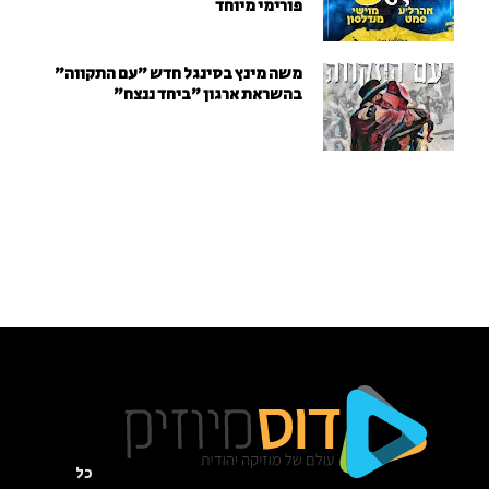
פורימי מיוחד
משה מינץ בסינגל חדש ״עם התקווה״
בהשראת ארגון "ביחד ננצח"
כל