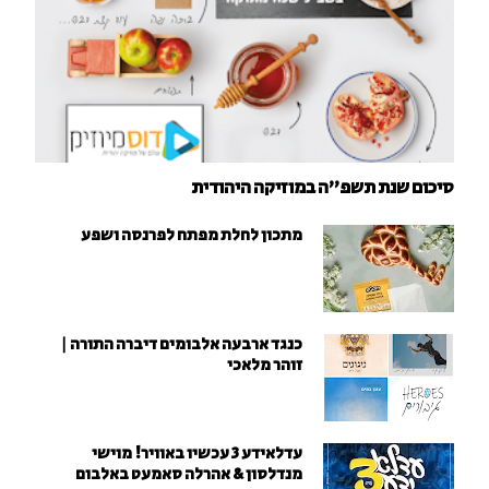
סיכום שנת תשפ"ה במוזיקה היהודית
מתכון לחלת מפתח לפרנסה ושפע
כנגד ארבעה אלבומים דיברה התורה |
זוהר מלאכי
עדלאידע 3 עכשיו באוויר! מוישי
מנדלסון & אהרלה סאמעט באלבום