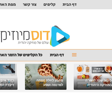
דף הבית
קליפים
צור קשר
מפת האת
דף הבית
כל הקליפים של הזמר האהו
סיכום שנת תשפ"ה
מתכון לחלת מפתח
כנגד ארבע
במוזיקה היהודית
לפרנסה ושפע
דיברה התור
מלאכי