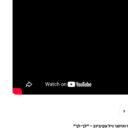
S
היוצר גיל עקיביוב - "לך-לך"