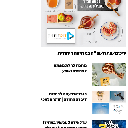
סיכום שנת תשפ"ה במוזיקה היהודית
מתכון לחלת מפתח
לפרנסה ושפע
כנגד ארבעה אלבומים
דיברה התורה | זוהר מלאכי
עדלאידע 3 עכשיו באוויר!