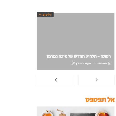
קליפים
רקתה - הלהיט החדש של מיכה גמרמן
3 years ago
Unknown
אל תפספס