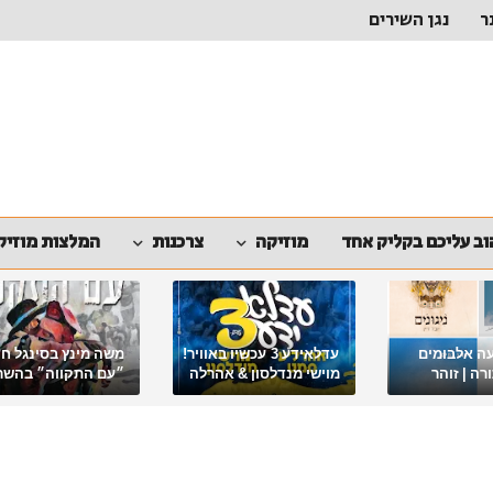
ר
נגן השירים
ב עליכם בקליק אחד
מוזיקה
צרכנות
המלצות מוזיק
ה אלבומים
עדלאידע 3 עכשיו באוויר!
משה מינץ בסינגל ח
ה | זוהר
מוישי מנדלסון & אהרלה
״עם התקווה״ בהשר
סאמעט באלבום פורימי
ארגון "ביחד ננצח"
מיוחד