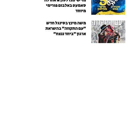
מוישי מנדלסון & אהרלה
סאמעט באלבום פורימי
מיוחד
משה מינץ בסינגל חדש
״עם התקווה״ בהשראת
ארגון "ביחד ננצח"