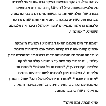
עליהם גדל. הלהקה מבצעת בעיקר גרסאות כיסוי לשירים
נוסטלגיים משנות ה-70 וה-80, רוב השירים מבוצעים
בצורה של חפלה שמחה, בה משתתפים גם כוכבי התקופה
שביצעו את השירים במקור. היום אחרי חמש שנים מצאת
אלבומם הראשון מנפיקים 'הפרויקט של רביבו' את אלבומם
השמיני, "אמונה".
"אמונה" הינו אלבום המאגד בתוכו 10 רצועות השמעה
אשר לוקחים אותנו למקורות מבית אבא לזמירות השבת
ושירי המסורת האהובים והמוכרים כדוגמת: "מחרוזת אדון
עולם", "מחרוזת עוד ישמע" שיתוף פעולה עם להקת
הילדים "קינדרלעך", "מחרוזת כל העולם" ו"מחרוזת
סליחות". באלבום ניתן להסכית לשתי רצועות בונוס:
"מחרוזת שבת" ו"מחרוזת ירושלים של זהב" שנולדו מתוך
המפגש עם הקהל בהופעה חיה. וכל זאת בעיבוד והפקה
מוזיקלית של רביב בן מנחם.
אני אהבתי. ומה איתך?