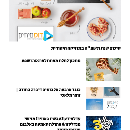
סיכום שנת תשפ"ה במוזיקה היהודית
מתכון לחלת מפתח לפרנסה ושפע
כנגד ארבעה אלבומים דיברה התורה |
זוהר מלאכי
עדלאידע 3 עכשיו באוויר! מוישי
מנדלסון & אהרלה סאמעט באלבום
פורימי מיוחד