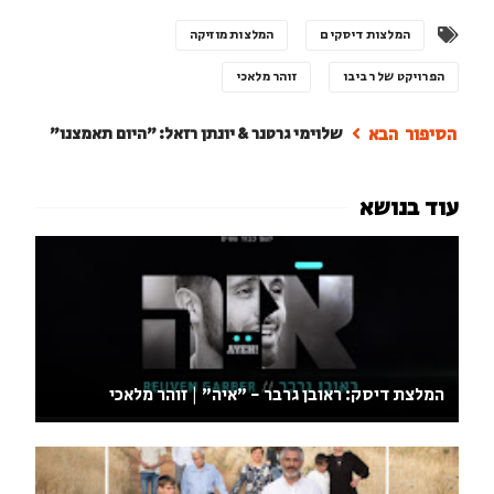
המלצות דיסקים
המלצות מוזיקה
הפרויקט של רביבו
זוהר מלאכי
שלוימי גרטנר & יונתן רזאל: "היום תאמצנו"
המלצת דיסק: ראובן גרבר - "איה" | זוהר מלאכי