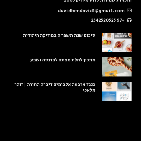
הזכויות שמורות לדוס מיוזיק 2005
davidbendavid1@gmail.com
+97 2542520525
סיכום שנת תשפ"ה במוזיקה היהודית
מתכון לחלת מפתח לפרנסה ושפע
כנגד ארבעה אלבומים דיברה התורה | זוהר
מלאכי