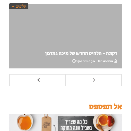
קליפים
רקתה - הלהיט החדש של מיכה גמרמן
3 years ago
Unknown
אל תפספס