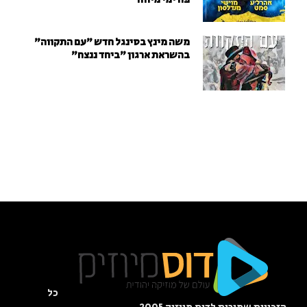
משה מינץ בסינגל חדש ״עם התקווה״
בהשראת ארגון "ביחד ננצח"
כל