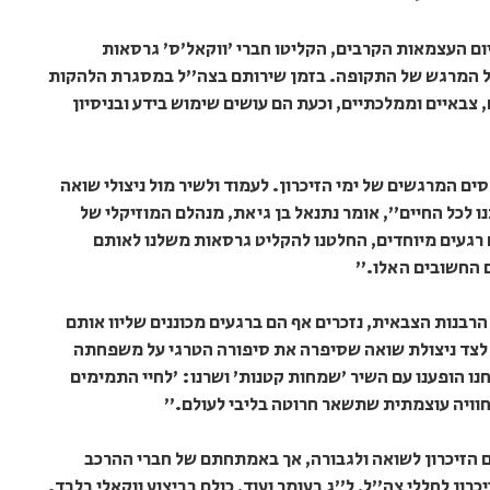
יום העצמאות הקרבים, הקליטו חברי 'ווקאל'ס' גרסאות
ול המרגש של התקופה. בזמן שירותם בצה"ל במסגרת הלהקות
 צבאיים וממלכתיים, וכעת הם עושים שימוש בידע ובניסיון
ם המרגשים של ימי הזיכרון. לעמוד ולשיר מול ניצולי שואה
נו לכל החיים", אומר נתנאל בן גיאת, מנהלם המוזיקלי של
 רגעים מיוחדים, החלטנו להקליט גרסאות משלנו לאותם
ם החשובים האלו."
בנות הצבאית, נזכרים אף הם ברגעים מכוננים שליוו אותם
לצד ניצולת שואה שסיפרה את סיפורה הטרגי על משפחתה
ו הופענו עם השיר 'שמחות קטנות' ושרנו: 'לחיי התמימים
 חוויה עוצמתית שתשאר חרוטה בליבי לעולם."
ום הזיכרון לשואה ולגבורה, אך באמתחתם של חברי ההרכב
רון לחללי צה"ל, ל"ג בעומר ועוד, כולם בביצוע ווקאלי בלבד.