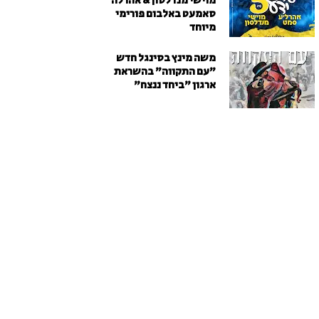
מוישי מנדלסון & אהרלה
סאמעט באלבום פורימי
מיוחד
משה מינץ בסינגל חדש
״עם התקווה״ בהשראת
ארגון "ביחד ננצח"