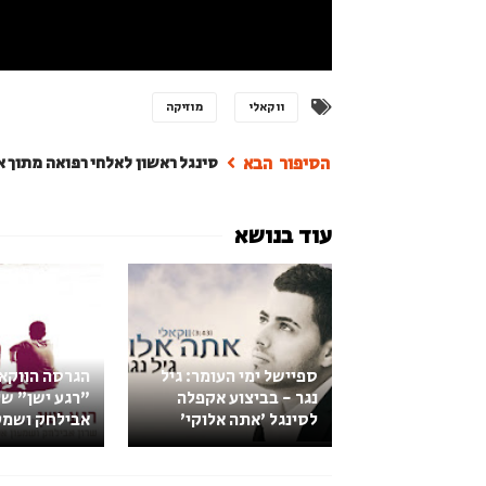
ווקאלי
מוזיקה
סינגל ראשון לאלחי רפואה מתוך 
ספיישל ימי העומר: גיל
הגרסה הווקא
נגר - בביצוע אקפלה
"רגע ישן" של
לסינגל 'אתה אלוקי'
אבילחק ושמע