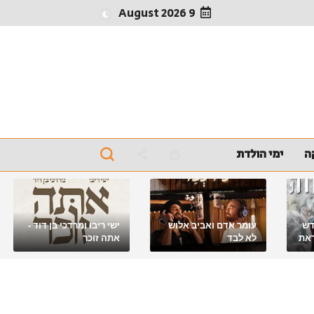
9 August 2026
ה
ימי הולדת
דש
עומר אדם ואביב אלוש
ישי ריבו ומרדכי בן דוד -
את
לא לבד
אתה זוכר