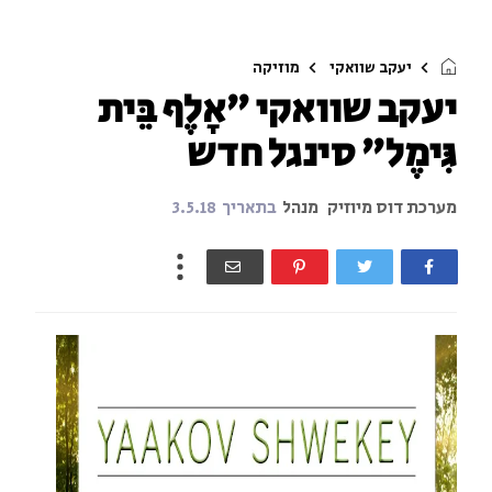
יעקב שוואקי
מוזיקה
יעקב שוואקי "אָלֶף בֵּית
גִּימֶל" סינגל חדש
מערכת דוס מיוזיק
מנהל
בתאריך
3.5.18