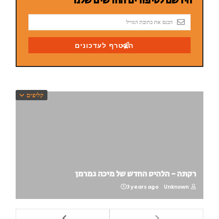
קליפים
רקתה - הלהיט החדש של מיכה גמרמן
3 years ago
Unknown