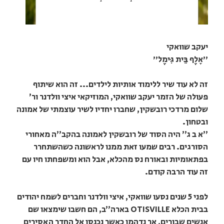
יעקב שוואקי
"אָלֶף בֵּית גִּימֶל"
זה לא עוד שיר ללימוד אותיות לילדים... זה הוא שיתוף
פעולה של הזמר יעקב שוואקי, המוזיקאי איצי וולדנר ור׳
שלום מרדכי רובשקין, שחברו יחדיו לשיר עוצמתי של אמונה
ובטחון.
״א ב ג״ היה הסוד של רובשקין לאמונה בהקב״ה מאחורי
הסורגים. רבים שמעו זאת ממנו לראשונה כשהשתחרר
בפתאומיות ובאורח נס מהכלא, אבל הוא ומשפחתו חיו עם
זה עוד הרבה קודם.
לפני 5 שנים נסעו שוואקי, איצי וולדנר וחברים לשמח יהודים
בבית הכלא OTISVILLE בארה״ב, הם חשבו שימצאו שם
אנשים שבורים, אך נדהמו כאשר נכנסו אל החדר האסירים