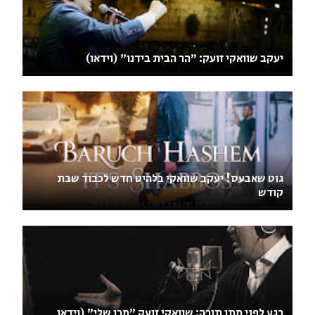
​יעקב שוואקי זועק: "הר הבית בידנו" (וידאו)
גוט שאבעס! יעקב שוואקי בלהיט חדש לכבוד שבת
קודש
רגע לפני מתן תורה: שוואקי זועק "מרן שלי" (וידאו