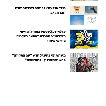
כנגד ארבעה אלבומים דיברה התורה |
זוהר מלאכי
עדלאידע 3 עכשיו באוויר! מוישי
מנדלסון & אהרלה סאמעט באלבום
פורימי מיוחד
משה מינץ בסינגל חדש ״עם התקווה״
בהשראת ארגון "ביחד ננצח"