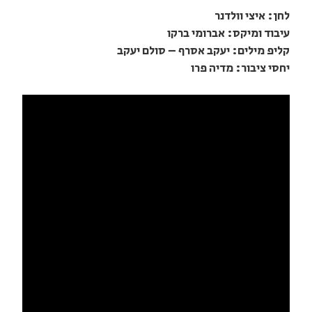
לחן: איצי וולדנר
עיבוד ומיקס: אברומי ברקו
קליפ מילים: יעקב אסרף – סולם יעקב
יחסי ציבור: מדיה פרו