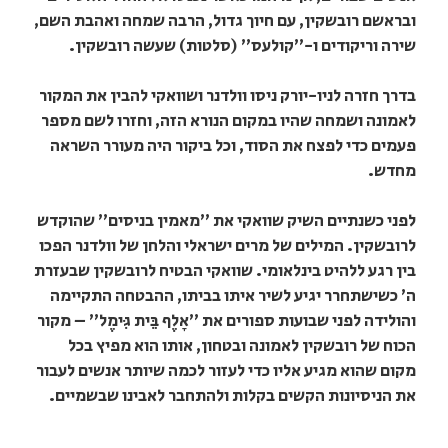
ובראשם רובשקין, עם חיוך גדול, הרבה שמחה ואהבת השם,
שירה וריקודים ו-״קולעס״ (סלטות) שעשה רובשקין.
בדרך חזרה לניו-יורק ניסו וולדנר ושוואקי להבין את המקור
לאמונה ושמחה שהיו במקום הנורא הזה, וחזרו לשם מספר
פעמים כדי לפצח את הסוד, וכל ביקור היה מעורר השראה
מחדש.
לפני כשנתיים השיק שוואקי את ״מאמין בניסים״ שהוקדש
לרובשקין. המילים של מרים ישראלי והלחן של וולדנר הפכו
בין רגע ללהיט בינלאומי. שוואקי הבטיח לרובשקין שבעזרת
ה׳ כשישתחרר יגיע לשיר איתו בביתו, ההבטחה התקיימה
והולידה לפני שבועות ספורים את ״אָלֶף בֵּית גִּימֶל״ – מקור
הכוח של רובשקין לאמונה ובטחון, אותו הוא מפיץ בכל
מקום שהוא מגיע אליו כדי לעזור לכמה שיותר אנשים לעבור
את הניסיונות הקשים בקלות ולהתחבר לאבינו שבשמיים.