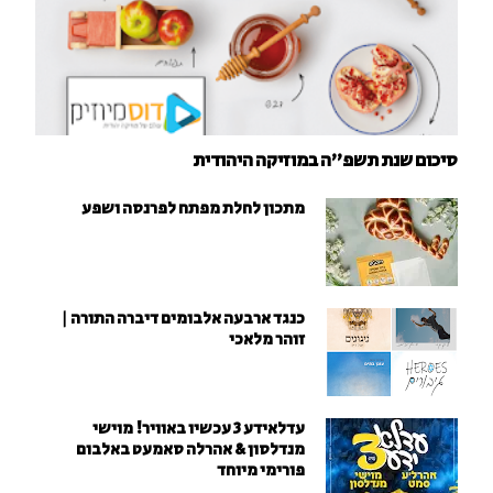
סיכום שנת תשפ"ה במוזיקה היהודית
מתכון לחלת מפתח לפרנסה ושפע
כנגד ארבעה אלבומים דיברה התורה |
זוהר מלאכי
עדלאידע 3 עכשיו באוויר! מוישי
מנדלסון & אהרלה סאמעט באלבום
פורימי מיוחד