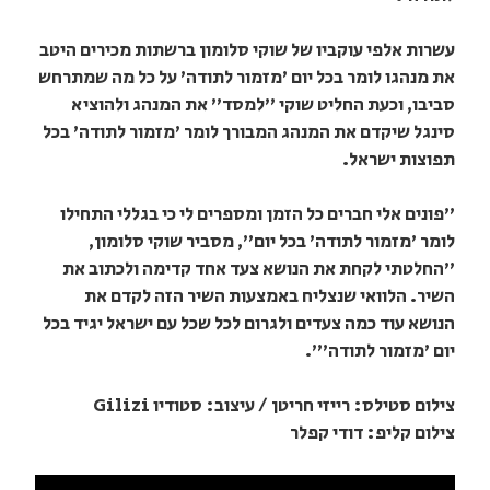
עשרות אלפי עוקביו של שוקי סלומון ברשתות מכירים היטב
את מנהגו לומר בכל יום 'מזמור לתודה' על כל מה שמתרחש
סביבו, וכעת החליט שוקי "למסד" את המנהג ולהוציא
סינגל שיקדם את המנהג המבורך לומר 'מזמור לתודה' בכל
תפוצות ישראל.
"פונים אלי חברים כל הזמן ומספרים לי כי בגללי התחילו
לומר 'מזמור לתודה' בכל יום", מסביר שוקי סלומון,
"החלטתי לקחת את הנושא צעד אחד קדימה ולכתוב את
השיר. הלוואי שנצליח באמצעות השיר הזה לקדם את
הנושא עוד כמה צעדים ולגרום לכל שכל עם ישראל יגיד בכל
יום 'מזמור לתודה'".
צילום סטילס: רייזי חריטן / עיצוב: סטודיו Gilizi
צילום קליפ: דודי קפלר