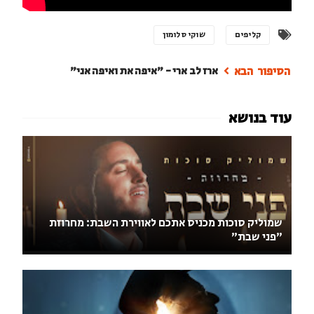
קליפים
שוקי סלומון
ארז לב ארי - "איפה את ואיפה אני"
שמוליק סוכות מכניס אתכם לאווירת השבת: מחרוזת
״פני שבת״