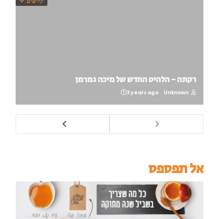
קליפים
רקתה - הלהיט החדש של מיכה גמרמן
3 years ago
Unknown
אל תפספס