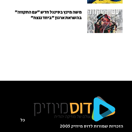
משה מינץ בסינגל חדש ״עם התקווה״
בהשראת ארגון "ביחד ננצח"
כל
הזכויות שמורות לדוס מיוזיק 2005