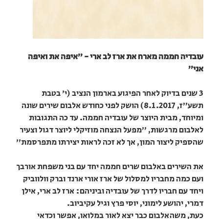
עובדיה חממה מארח את ארז לב ארי - "איפה את ואיפה
אני"
3 שנים בדיוק לאחר הפיגוע בארמון הנציב (י' בטבת
תשע"ז, 8.1.2017) הושק לפני כחודש אלבום שירים שונה
ומיוחד, מבית היוצר של עובדיה חממה. עד כה התגובות
לאלבום מרגשות, "מפעל הנצחה מוזיקלי ליוצר דגול וצעיר
שהספיק ליצור המון, אך לא זכה לראות יצירתו מתפרסמת"
את השירים באלבום שרים חממה יחד עם בני משפחת אורבך
ועם כמה מחבריו למסלול של ארז אורי ארנד וברק וולווביק
ויחד עם חבריו לדרך של עובדיה וביניהם: ארז לב ארי, אילן
דמרי, יהושע לימוני, יוסי פרץ וגיל עקיביוב.
כעת, משהאלבום כבר יצא לאור במלואו, אפשר וכדאי