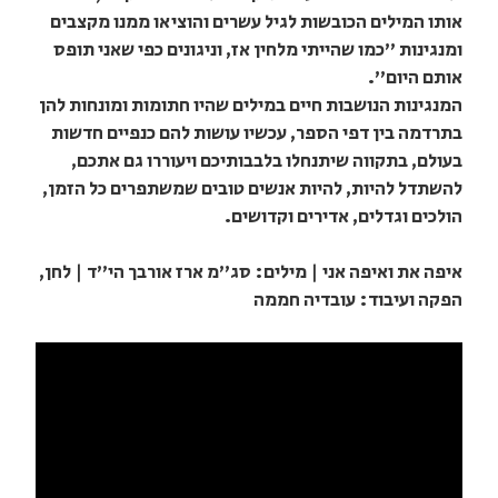
אותו המילים הכובשות לגיל עשרים והוציאו ממנו מקצבים
ומנגינות "כמו שהייתי מלחין אז, וניגונים כפי שאני תופס
אותם היום".
המנגינות הנושבות חיים במילים שהיו חתומות ומונחות להן
בתרדמה בין דפי הספר, עכשיו עושות להם כנפיים חדשות
בעולם, בתקווה שיתנחלו בלבבותיכם ויעוררו גם אתכם,
להשתדל להיות, להיות אנשים טובים שמשתפרים כל הזמן,
הולכים וגדלים, אדירים וקדושים.
איפה את ואיפה אני | מילים: סג"מ ארז אורבך הי"ד | לחן,
הפקה ועיבוד: עובדיה חממה