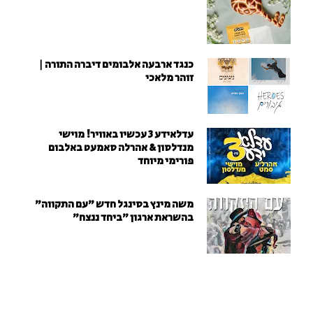
כנגד ארבעה אלבומים דיברה התורה |
זוהר מלאכי
עדלאידע 3 עכשיו באוויר! מוישי
מנדלסון & אהרלה סאמעט באלבום
פורימי מיוחד
משה מינץ בסינגל חדש ״עם התקווה״
בהשראת ארגון "ביחד ננצח"