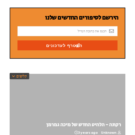
קליפים
רקתה - הלהיט החדש של מיכה גמרמן
3 years ago
Unknown