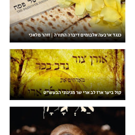
כנגד ארבעה אלבומים דיברה התורה | זוהר מלאכי
קול ביער ארז לב ארי שר מניגוני הבעש"ט