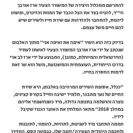
להתרשם ממכלול היצירה של המשורר הצעיר ארז אורבך
הי"ד, להניח בצד את הצל הכבד של המוות והזיכרון, ופשוט
ליהנות, להתחבר ולהזדהות עם שירת חייו ולשירים שיש
להם חיים משל עצמם.
בדיוק כזה הוא השיר "איפה את ואיפה אני" מתוך האלבום
שנכתב על ידי ארז אורבך המשורר הצעיר לאשתו לעתיד
(הוירטואלית והמיוחלת, כמובן), המבוצע על ידי ארז לב ארי
בדרכו הייחודית, העוצמתית והמשכנעת, משל הוא שר זאת
לדמות החסרה בחייו.
"ככלל, אסופת השירים המרהיבה באלבום, היא שירת
החיים של נער מתבגר, תלמיד ישיבה וחייל בקורס קצינים,
נוצרה והושלמה בתנופה גדולה, מיד כשנחשפתי אליהם
במהלך 2018" מתאר המלחין את האוצר הגנוז שקיבל
לידיו.
חממה התחבר מיד לשנינות, לתהיות, להומור, לתובנות
ולחכמה היהודית הצעירה/זקנה שלו. כבמטה קסם, החזירו