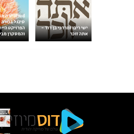
Fwd: "רק 
סינגל בכורה 
ישי ריבו ומרדכי בן דוד -
הפרויקט הייח
אתה זוכר
והמסקרן מבית lent