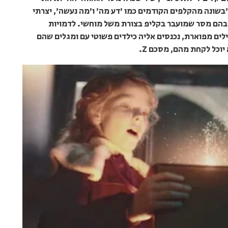
ת השיר. "בשונה מהקלפים הקודמים כמו 'דע מה' ו'מה נעשה', יצרתי
 בהם מסר שמועבר בקליפ בצורת משל מוחשי. לדמויות
לים מפוארת, נכנסים אליה כילדים פשוטי עם ומגלים שהם
וכל לקחת מהם, מסכם Z.