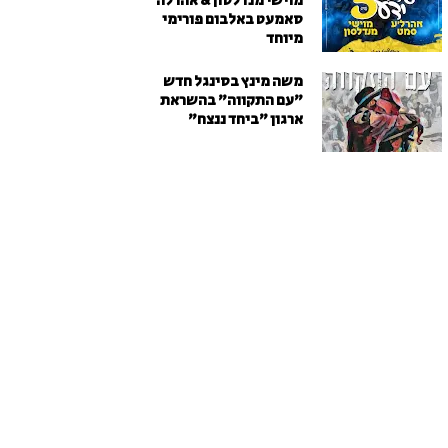
מוישי מנדלסון & אהרלה
סאמעט באלבום פורימי
מיוחד
משה מינץ בסינגל חדש
״עם התקווה״ בהשראת
ארגון "ביחד ננצח"