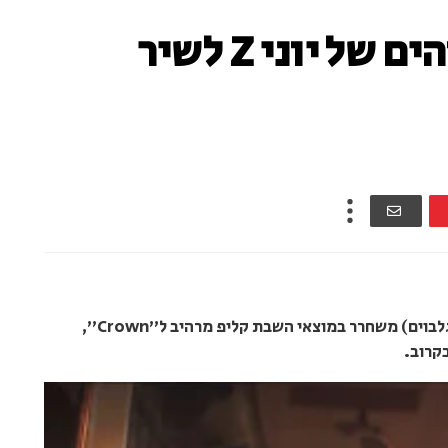
הקליפ החדש והמדהים של יוני Z לשיר
אמן המוזיקה החסידית מארה"ב, יוני Z (יוני זיגלבוים) משחרר במוצאי השבת קליפ מרהיב ל"Crown",
קרוב.