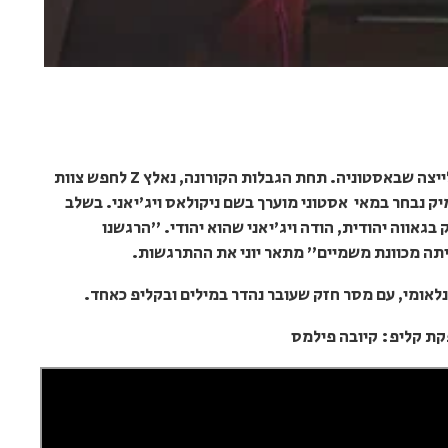
הקליפ צולם בטירת פאר מימי הביניים, בעיירה לייצה שבאסטוניה. תחת הגבלות הקורונה, נאלץ Z לחפש צוות
 נבחר במאי אסטוני מוערך בשם ניקולאס ויג'יאני. בשלב
גאווה יהודית, הודה ויג'יאני שהוא יהודי. "הרגשנו
תה מכוונת משמיים" מתאר יוני את ההתרגשות.