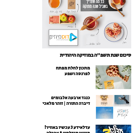
סיכום שנת תשפ"ה במוזיקה היהודית
מתכון לחלת מפתח
לפרנסה ושפע
כנגד ארבעה אלבומים
דיברה התורה | זוהר מלאכי
עדלאידע 3 עכשיו באוויר!