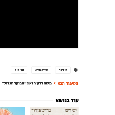
מוזיקה
קליפ חדש
קליפים
משה דדון חדש: "הבוקר הגדול"