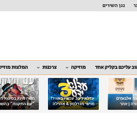
ר
נגן השירים
ב עליכם בקליק אחד
מוזיקה
צרכנות
המלצות מוזיק
ה אלבומים
עדלאידע 3 עכשיו באוויר!
משה מינץ בסינגל ח
ה | זוהר
מוישי מנדלסון & אהרלה
״עם התקווה״ בהשר
סאמעט באלבום פורימי
ארגון "ביחד ננצח"
מיוחד