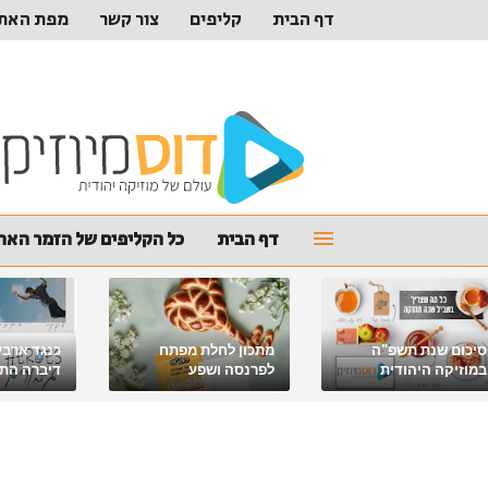
דף הבית
קליפים
צור קשר
מפת האת
דף הבית
כל הקליפים של הזמר האהו
סיכום שנת תשפ"ה
מתכון לחלת מפתח
כנגד ארבע
במוזיקה היהודית
לפרנסה ושפע
דיברה התור
מלאכי