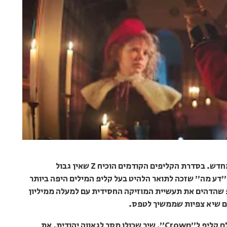
הקליפים של יוני Z מצליחים להפתיע בכל פעם מחדש. בסדרת הקליפים הקודמים הוכיח Z שאין גבול
"דע מה" שזכה לתואר הלהיט בעל קליפ המילים היפה ביותר
פ שהדהים את תעשיית המוזיקה החסידית עם למעלה ממיליון
כעת, הרחיק זי לעיירה ציורית באסטוניה כדי לצלם קליפ ל"Crown", שיר שכולו מסר לגאווה יהודית. את