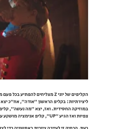
ליצירתיות: בקליפ הראשון "אודה", אח"כ יצא 
במוזיקה החסידית. ואז, יצא "מה נעשה", קלי
צפיות ואז הגיע "UP", קליפ אנימציה מושקע עם שיא צפיות שממשיך לטפס.