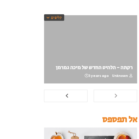
קליפים
רקתה - הלהיט החדש של מיכה גמרמן
3 years ago
Unknown
אל תפספס