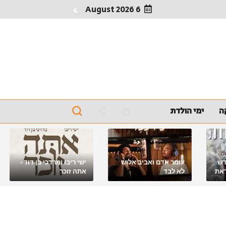
6 August 2026
ה
ימי הולדת
דש
עומר אדם ואביב אלוש
ישי ריבו ומרדכי בן דוד -
את
לא לבד
אתה זוכר