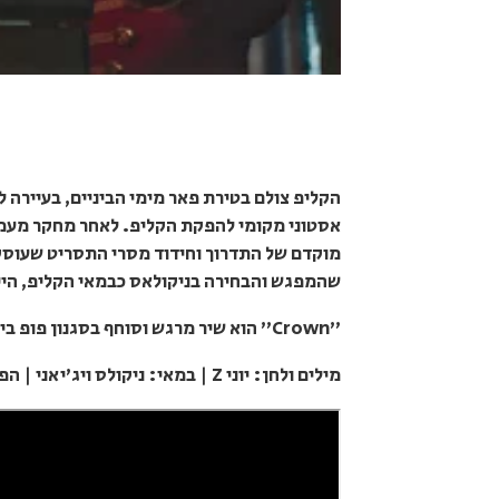
אסטוני מקומי להפקת הקליפ. לאחר מחקר מעמיק
מוקדם של התדרוך וחידוד מסרי התסריט שעוסק ב
שהמפגש והבחירה בניקולאס כבמאי הקליפ, היי
"Crown" הוא שיר מרגש וסוחף בסגנון פופ בינלאומי, עם מסר חזק שעובר נהדר במילים ובקליפ כאחד.
מילים ולחן: יוני Z | במאי: ניקולס ויג'יאני | הפקת קליפ: קיובה פילמס