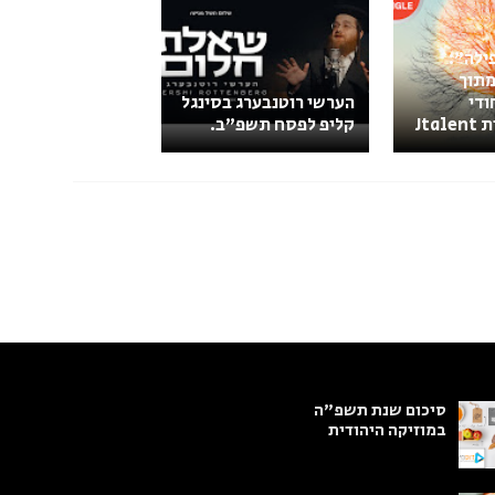
תפילה":
מתוך
ודי
הערשי רוטנבערג בסינגל
Jta
קליפ לפסח תשפ"ב.
סיכום שנת תשפ"ה
במוזיקה היהודית