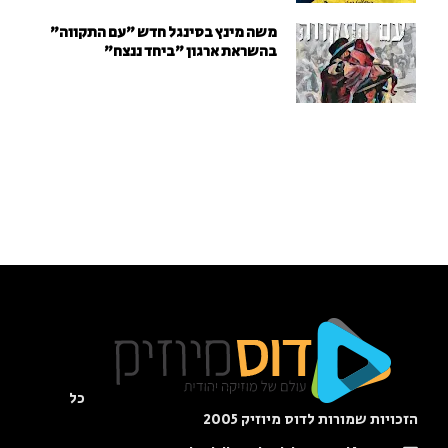
משה מינץ בסינגל חדש ״עם התקווה״
בהשראת ארגון "ביחד ננצח"
כל
הזכויות שמורות לדוס מיוזיק 2005