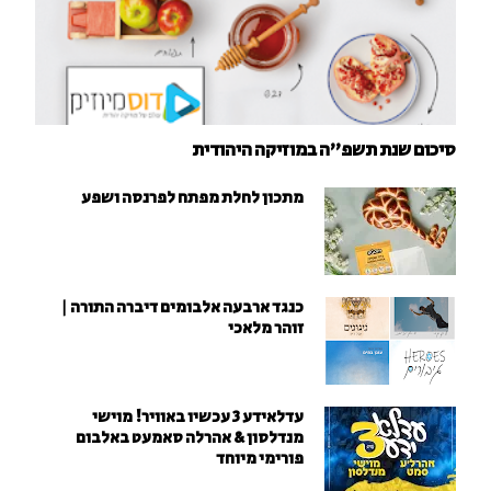
סיכום שנת תשפ"ה במוזיקה היהודית
מתכון לחלת מפתח לפרנסה ושפע
כנגד ארבעה אלבומים דיברה התורה |
זוהר מלאכי
עדלאידע 3 עכשיו באוויר! מוישי
מנדלסון & אהרלה סאמעט באלבום
פורימי מיוחד