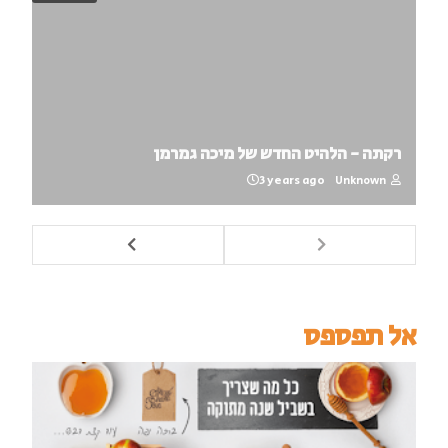
רקתה - הלהיט החדש של מיכה גמרמן
3 years ago
Unknown
אל תפספס