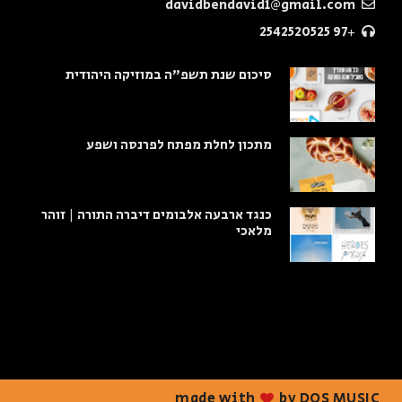
davidbendavid1@gmail.com
+97 2542520525
סיכום שנת תשפ"ה במוזיקה היהודית
מתכון לחלת מפתח לפרנסה ושפע
כנגד ארבעה אלבומים דיברה התורה | זוהר
מלאכי
made with
by DOS MUSIC