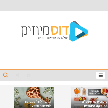
סיכום שנת תשפ"ה
מתכון לחלת מפתח
במוזיקה היהודית
לפרנסה ושפע