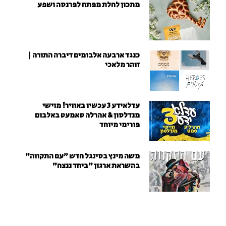
מתכון לחלת מפתח לפרנסה ושפע
כנגד ארבעה אלבומים דיברה התורה |
זוהר מלאכי
עדלאידע 3 עכשיו באוויר! מוישי
מנדלסון & אהרלה סאמעט באלבום
פורימי מיוחד
משה מינץ בסינגל חדש ״עם התקווה״
בהשראת ארגון "ביחד ננצח"