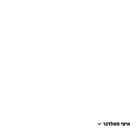
איצי וואלדנר