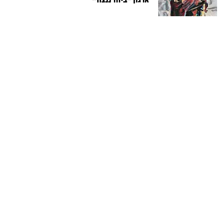
ארגון "ביחד ננצח"