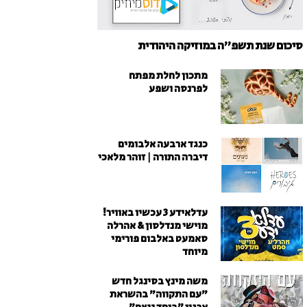
סיכום שנת תשפ"ה במוזיקה היהודית
מתכון לחלת מפתח
לפרנסה ושפע
כנגד ארבעה אלבומים
דיברה התורה | זוהר מלאכי
עדלאידע 3 עכשיו באוויר!
מוישי מנדלסון & אהרלה
סאמעט באלבום פורימי
מיוחד
משה מינץ בסינגל חדש
״עם התקווה״ בהשראת