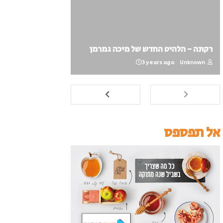
רקתה - הלהיט החדש של מיכה גמרמן
3 years ago
Unknown
אל תפספס