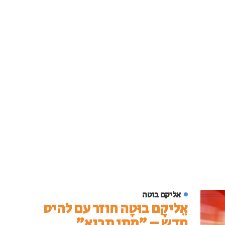
אליקם בוטה
אֵליקָם בוּטָה חוזר עם להיט
חדש – "מתי תבוא"