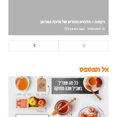
רקתה - הלהיט החדש של מיכה גמרמן
3 years ago
Unknown
אל תפספס