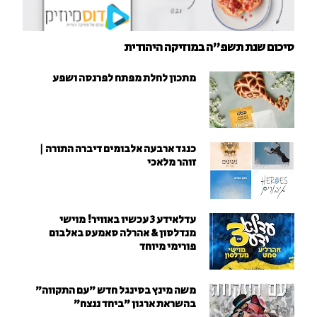
סיכום שנת תשפ"ה במוזיקה היהודית
מתכון לחלת מפתח לפרנסה ושפע
כנגד ארבעה אלבומים דיברה התורה |
זוהר מלאכי
עדלאידע 3 עכשיו באוויר! מוישי
מנדלסון & אהרלה סאמעט באלבום
פורימי מיוחד
משה מינץ בסינגל חדש ״עם התקווה״
בהשראת ארגון "ביחד ננצח"