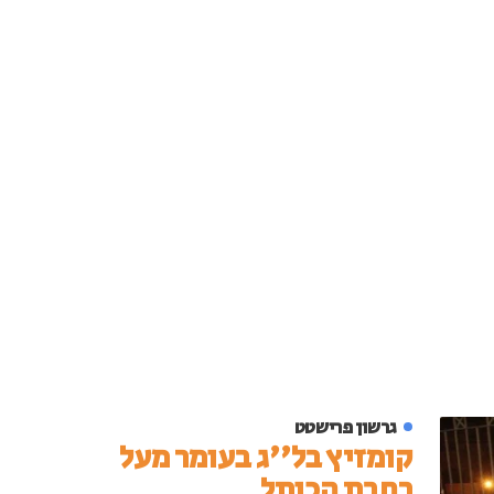
גרשון פרישטט
קומזיץ בל''ג בעומר מעל
רחבת הכותל