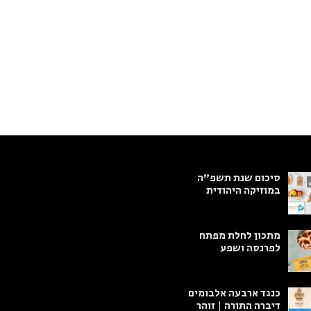
סיכום שנת תשפ"ה
במוזיקה היהודית
מתכון לחלת מפתח
לפרנסה ושפע
כנגד ארבעה אלבומים
דיברה התורה | זוהר