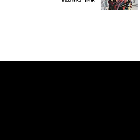
ארגון "ביחד ננצח"