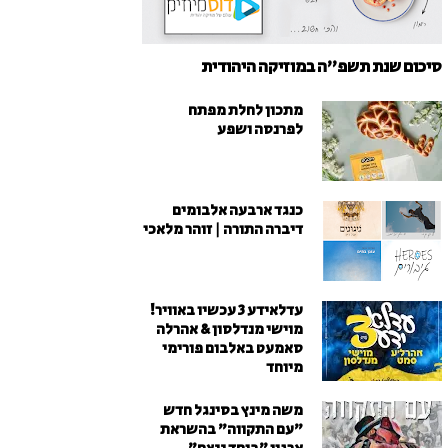
סיכום שנת תשפ"ה במוזיקה היהודית
מתכון לחלת מפתח
לפרנסה ושפע
כנגד ארבעה אלבומים
דיברה התורה | זוהר מלאכי
עדלאידע 3 עכשיו באוויר!
מוישי מנדלסון & אהרלה
סאמעט באלבום פורימי
מיוחד
משה מינץ בסינגל חדש
״עם התקווה״ בהשראת