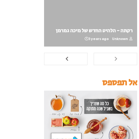
רקתה - הלהיט החדש של מיכה גמרמן
3 years ago
Unknown
אל תפספס