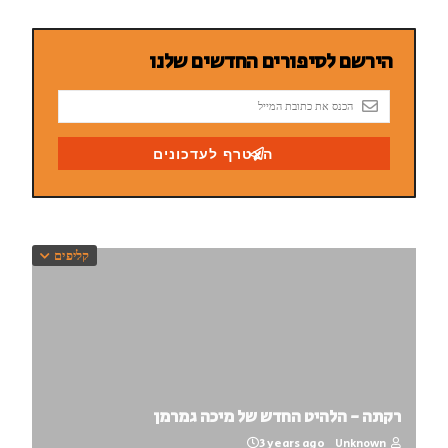
קליפים
רקתה - הלהיט החדש של מיכה גמרמן
3 years ago
Unknown