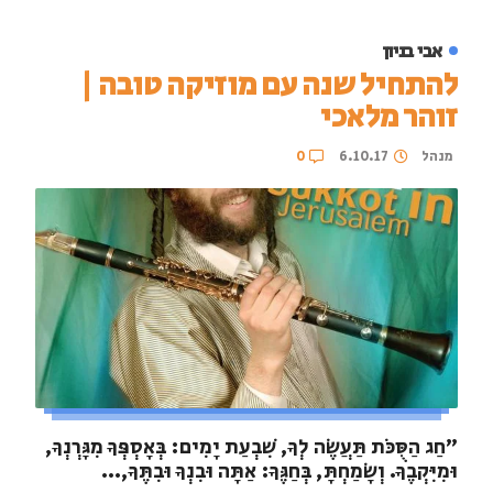
אבי בניון
להתחיל שנה עם מוזיקה טובה |
זוהר מלאכי
מנהל
6.10.17
0
"חַג הַסֻּכֹּת תַּעֲשֶׂה לְךָ, שִׁבְעַת יָמִים: בְּאָסְפְּךָ מִגָּרְנְךָ,
וּמִיִּקְבֶךָ. וְשָׂמַחְתָּ, בְּחַגֶּךָ: אַתָּה וּבִנְךָ וּבִתֶּךָ,...