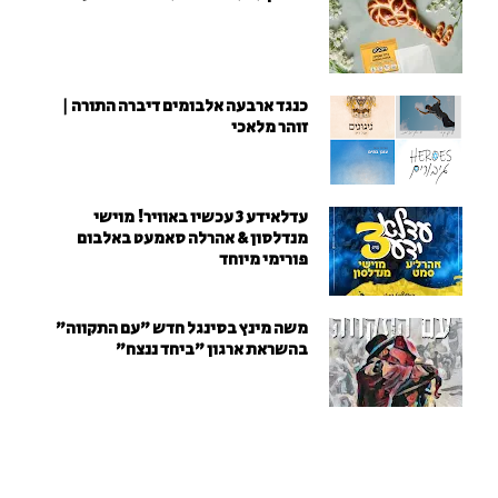
כנגד ארבעה אלבומים דיברה התורה |
זוהר מלאכי
עדלאידע 3 עכשיו באוויר! מוישי
מנדלסון & אהרלה סאמעט באלבום
פורימי מיוחד
משה מינץ בסינגל חדש ״עם התקווה״
בהשראת ארגון "ביחד ננצח"