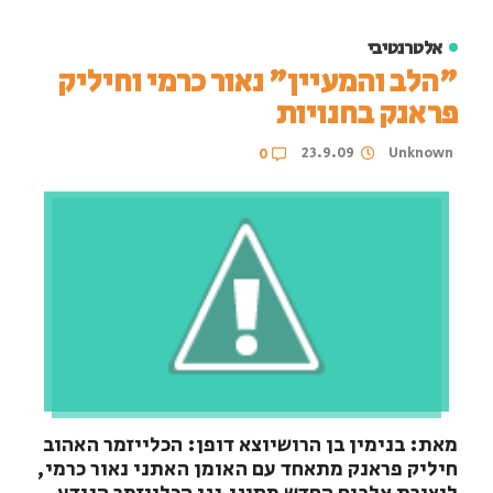
אלטרנטיבי
"הלב והמעיין" נאור כרמי וחיליק
פראנק בחנויות
23.9.09
Unknown
0
מאת: בנימין בן הרושיוצא דופן: הכלייזמר האהוב
חיליק פראנק מתאחד עם האומן האתני נאור כרמי,