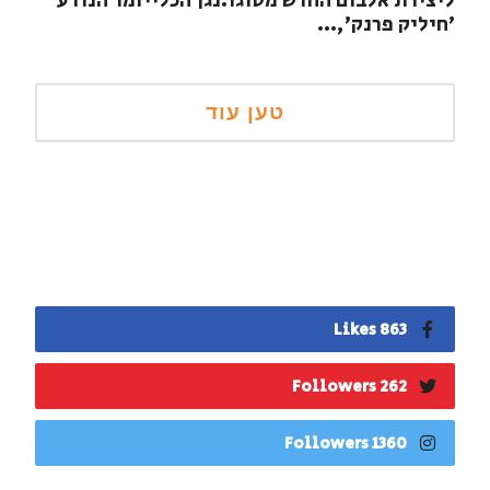
ליצירת אלבום החדש מסוגו.נגן הכלייזמר הנודע
'חיליק פרנק',...
863 Likes
262 Followers
1360 Followers