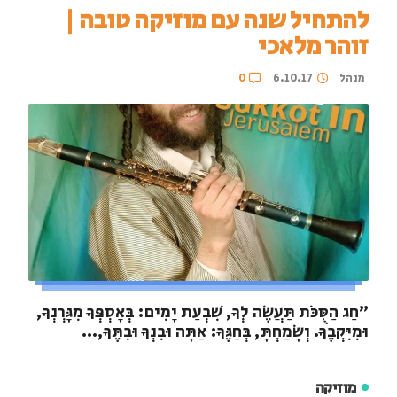
להתחיל שנה עם מוזיקה טובה |
זוהר מלאכי
מנהל
6.10.17
0
"חַג הַסֻּכֹּת תַּעֲשֶׂה לְךָ, שִׁבְעַת יָמִים: בְּאָסְפְּךָ מִגָּרְנְךָ,
וּמִיִּקְבֶךָ. וְשָׂמַחְתָּ, בְּחַגֶּךָ: אַתָּה וּבִנְךָ וּבִתֶּךָ,...
מוזיקה