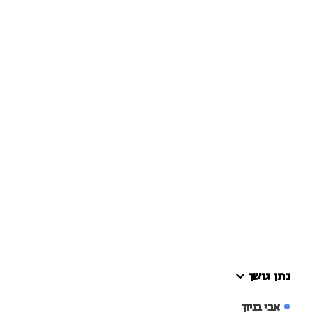
נתן גושן
אבי בניון