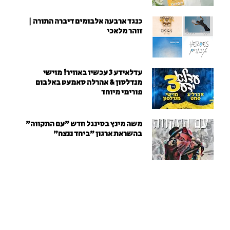
כנגד ארבעה אלבומים דיברה התורה |
זוהר מלאכי
עדלאידע 3 עכשיו באוויר! מוישי
מנדלסון & אהרלה סאמעט באלבום
פורימי מיוחד
משה מינץ בסינגל חדש ״עם התקווה״
בהשראת ארגון "ביחד ננצח"