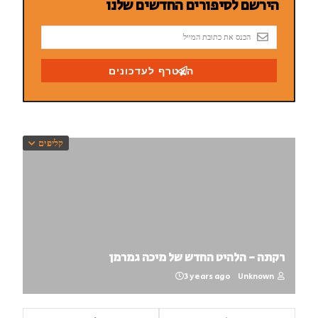
קליפים
רקתה - הלהיט החדש של מיכה גמרמן
3 years ago
Unknown