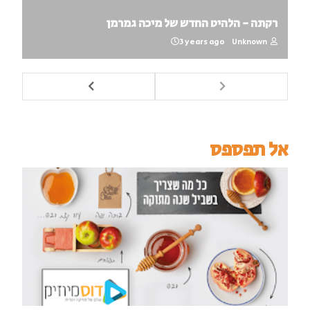
רקתה - הלהיט החדש של מיכה גמרמן
3 years ago
Unknown
אל תפספס