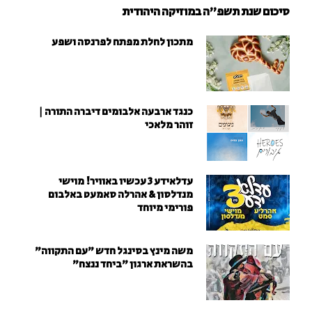
סיכום שנת תשפ"ה במוזיקה היהודית
מתכון לחלת מפתח לפרנסה ושפע
כנגד ארבעה אלבומים דיברה התורה |
זוהר מלאכי
עדלאידע 3 עכשיו באוויר! מוישי
מנדלסון & אהרלה סאמעט באלבום
פורימי מיוחד
משה מינץ בסינגל חדש ״עם התקווה״
בהשראת ארגון "ביחד ננצח"