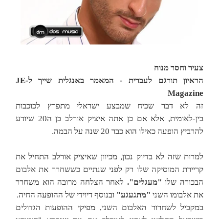
צעיר וחסר מנוח
הראיון תורגם לעברית - המאמר באנגלית שייך ל-JE
Magazine
זה לא דבר שכיח שמבצע ישראלי מתפרץ לכוכבות
בין-לאומית, אלא אם כן אתה איציק אורלב בן ה20 שיודע
להרביץ הופעה כאילו הוא כבר 20 שנה על הבמה.
למרות שזה לא בדיוק נכון, מכיוון שאיציק אורלב התחיל את
קריירת המוסיקה שלו רק לפני שנתיים כששחרר את אלבום
הבכורה שלו
"מעגלים".
לאחר הצלחה מרובה הוא משחרר
את אלבומו השני
"מתגעגע"
ובנוסף דיוידי של ההופעה החיה.
במקביל לשחרור האלבום השני, מפיקי ההופעות הגדולים