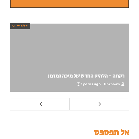
קליפים
רקתה - הלהיט החדש של מיכה גמרמן
3 years ago
Unknown
אל תפספס