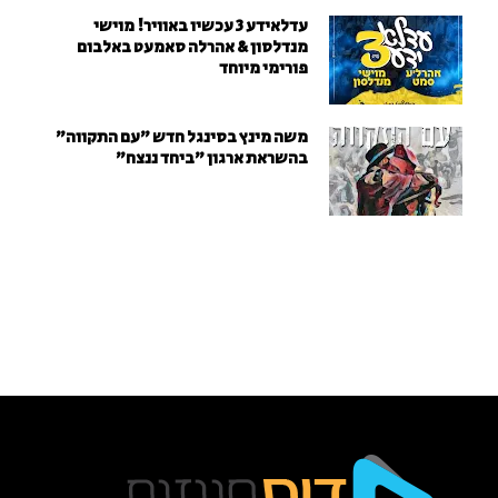
עדלאידע 3 עכשיו באוויר! מוישי
מנדלסון & אהרלה סאמעט באלבום
פורימי מיוחד
משה מינץ בסינגל חדש ״עם התקווה״
בהשראת ארגון "ביחד ננצח"