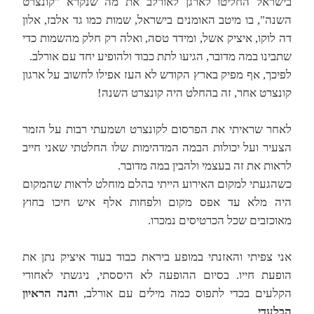
בישראל החליטו לארגן לאורלב את מה שנקרא "קונצרט
השנה", בו מיטב האומנים בישראל, שמות כמו גד אלבז, אלון
דה לוקו, איציק אשל, ומידד טסה, ואלה רק חלק מהשמות כדי
שתבינו במה מדובר, הגיעו לתת כבוד ולהופיע יחד עם אורלב.
לפיכך, אף מפיק בארץ הקודש לא העז אפילו לחשוב על ארגון
קונצרט אחר, זה בהחלט היה קונצרט השנה!
לאחר שראיתי את הפרסום לקונצרט ושמעתי רבות על הזמר
הצעיר ועל יכולות הבמה המדהימות שלו החלטתי שאני חייב
לראות את זה בעצמי ולהבין במה מדובר.
כשהגעתי למקום האירוע הייתי בהלם מוחלט לראות שהמקום
היה מלא עד אפס מקום ולפחות אלף איש חיכו בחוץ
מאוכזבים שכל הכרטיסים נמכרו.
אני צפיתי והאזנתי במופע ביראת כבוד בעוד איציק נתן את
הופעת חייו. בסיום ההופעה לא היססתי, ניגשתי לאחורי
הקלעים בכדי לתפוס כמה מילים עם אורלב,
והנה הראיון
הבלעדי
.