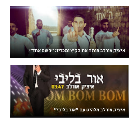
איציק אורלב פותח את הקיץ ומכריז: "השם אחד"
איציק אורלב מלהיט עם "אור בליבי"