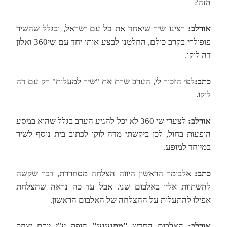
הזה?
אורלב:
רצינו שיר שיאחד את כל עם ישראל, ובגלל שהשיר
פופולרי בקרב כולם, החלטנו לבצע אותו יחד עם שי360 ואלון
דה לוקו.
כתב:
לפי הזכור לי, הערב שרת את "שיר למעלות" רק עם דה
לוקו.
אורלב:
לצערי שי 360 לא יכל להגיע הערב בגלל שהוא במסע
הופעות בחול, לכן ביקשתי מדה לוקו לכתוב בית נוסף לשיר
במיוחד למופע.
כתב:
אלבומך הראשון היווה הצלחה מסחררת, דבר שקשה
להשתוות אליו באלבום שני. אבל עד כה נראה שהצלחת
אפילו להתעלות על ההצלחה של האלבום הראשון.
אורלב:
האלבום החדש
"מתגעגע"
הופק ע"י יורם יצחק