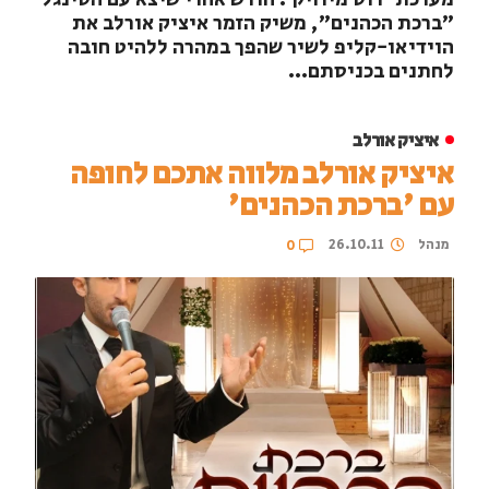
"ברכת הכהנים", משיק הזמר איציק אורלב את
הוידיאו-קליפ לשיר שהפך במהרה ללהיט חובה
לחתנים בכניסתם...
איציק אורלב
איציק אורלב מלווה אתכם לחופה
עם 'ברכת הכהנים'
מנהל
26.10.11
0