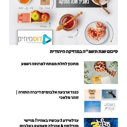
סיכום שנת תשפ"ה במוזיקה היהודית
מתכון לחלת מפתח לפרנסה ושפע
כנגד ארבעה אלבומים דיברה התורה |
זוהר מלאכי
עדלאידע 3 עכשיו באוויר! מוישי
מנדלסון & אהרלה סאמעט באלבום