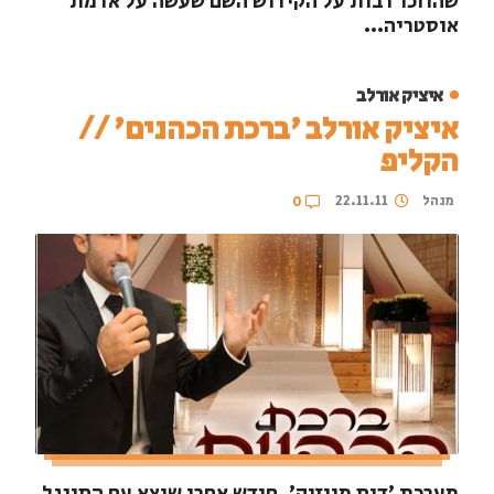
שהוזכר רבות על הקידוש השם שעשה על אדמת
אוסטריה...
איציק אורלב
איציק אורלב 'ברכת הכהנים' //
הקליפ
מנהל
22.11.11
0
מערכת 'דוס מיוזיק'. חודש אחרי שיצא עם הסינגל