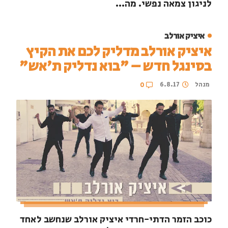
לניגון צמאה נפשי. מה...
איציק אורלב
איציק אורלב מדליק לכם את הקיץ
בסינגל חדש – "בוא נדליק ת'אש"
מנהל
6.8.17
0
כוכב הזמר הדתי-חרדי איציק אורלב שנחשב לאחד