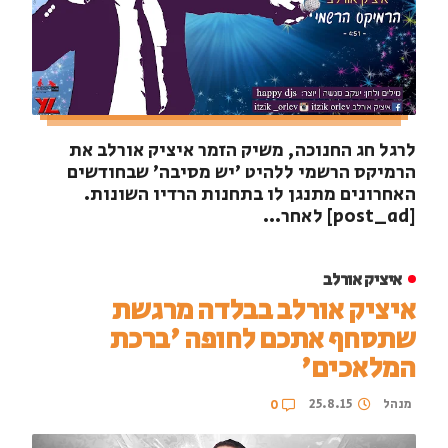
לרגל חג החנוכה, משיק הזמר איציק אורלב את
הרמיקס הרשמי ללהיט 'יש מסיבה' שבחודשים
האחרונים מתנגן לו בתחנות הרדיו השונות.
[post_ad] לאחר...
איציק אורלב
איציק אורלב בבלדה מרגשת
שתסחף אתכם לחופה 'ברכת
המלאכים'
מנהל
25.8.15
0