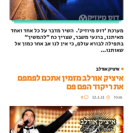
מערכת 'דוס מיוזיק'. השיר מדבר על כל אחד ואחד
מאיתנו, ברגעי משבר, שצריך כח "להמשיך"
בתפילה לבורא עולם, כי אין לנו אב אחר כמוך אל
שאותנו...
איציק אורלב
איציק אורלב מזמין אתכם לפמפם
את ריקוד הפם פם
מנהל
12.1.11
0