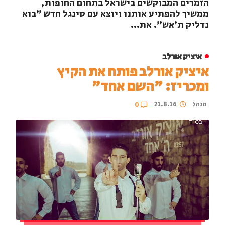
הזמרים המבוקשים בישראל בתחום החופות,
ממשיך להפתיע אותנו ויוצא עם סינגל חדש "בוא
נדליק ת'אש". את...
איציק אורלב
איציק אורלב פותח את הקיץ
ומכריז: "השם אחד"
מנהל
21.8.16
0