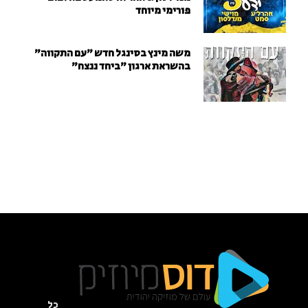
פורימי מיוחד
משה מינץ בסינגל חדש ״עם התקווה״
בהשראת ארגון "ביחד ננצח"
כל