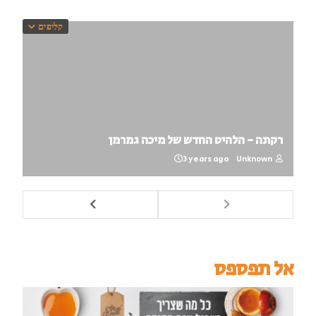
קליפים
רקתה - הלהיט החדש של מיכה גמרמן
3 years ago
Unknown
אל תפספס