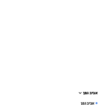
אביב גפן
אביב גפן