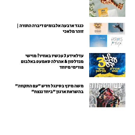
כנגד ארבעה אלבומים דיברה התורה |
זוהר מלאכי
עדלאידע 3 עכשיו באוויר! מוישי
מנדלסון & אהרלה סאמעט באלבום
פורימי מיוחד
משה מינץ בסינגל חדש ״עם התקווה״
בהשראת ארגון "ביחד ננצח"