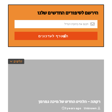
קליפים
רקתה - הלהיט החדש של מיכה גמרמן
3 years ago
Unknown