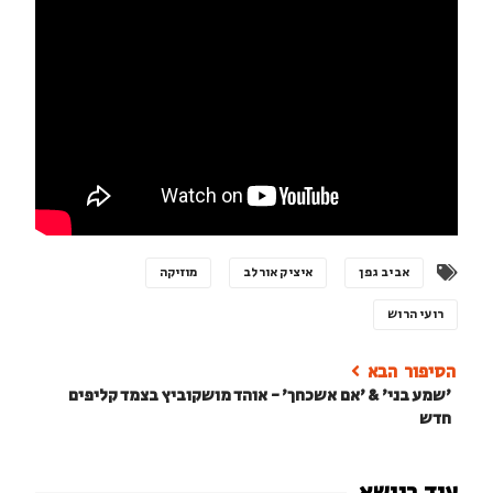
אביב גפן
איציק אורלב
מוזיקה
רועי הרוש
'שמע בני' & 'אם אשכחך' - אוהד מושקוביץ בצמד קליפים
חדש