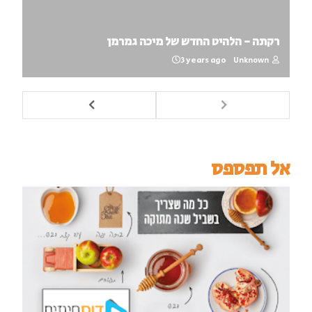
רקתה - הלהיט החדש של מיכה גמרמן
3 years ago
Unknown
אל תפספס