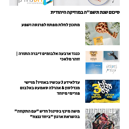
סיכום שנת תשפ"ה במוזיקה היהודית
מתכון לחלת מפתח לפרנסה ושפע
כנגד ארבעה אלבומים דיברה התורה |
זוהר מלאכי
עדלאידע 3 עכשיו באוויר! מוישי
מנדלסון & אהרלה סאמעט באלבום
פורימי מיוחד
משה מינץ בסינגל חדש ״עם התקווה״
בהשראת ארגון "ביחד ננצח"