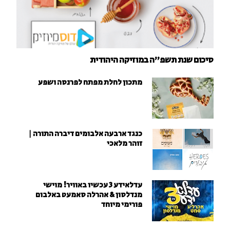
סיכום שנת תשפ"ה במוזיקה היהודית
מתכון לחלת מפתח לפרנסה ושפע
כנגד ארבעה אלבומים דיברה התורה |
זוהר מלאכי
עדלאידע 3 עכשיו באוויר! מוישי
מנדלסון & אהרלה סאמעט באלבום
פורימי מיוחד