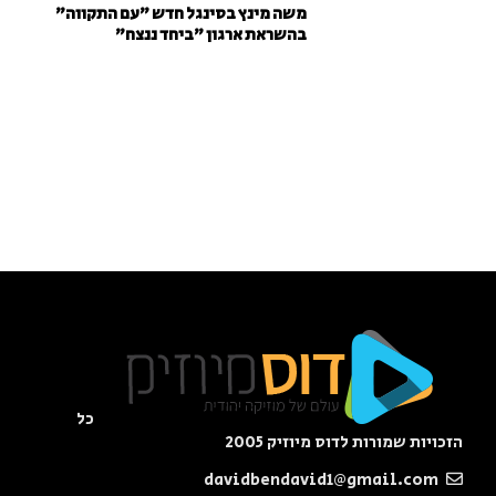
משה מינץ בסינגל חדש ״עם התקווה״
בהשראת ארגון "ביחד ננצח"
כל
הזכויות שמורות לדוס מיוזיק 2005
davidbendavid1@gmail.com