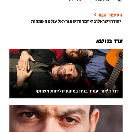
יהודה ישראלוביץ זמר חדש פורץ אל עולם השמחות
דוד ד'אור ועמיר בניון במופע סליחות משותף