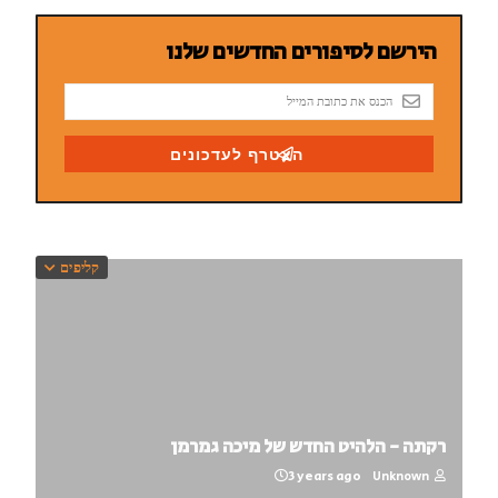
קליפים
רקתה - הלהיט החדש של מיכה גמרמן
3 years ago
Unknown