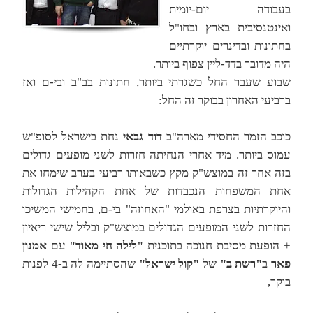
בעבודה יום-יומית
ואינטנסיבית בארץ ובחו"ל
בחתונות ובדינרים יוקרתיים
היה מדובר בדד-ליין צפוף ביותר.
שבוע שעבר החל כשגרתי ביותר, חתונות בב"ב ובי-ם ואז
ברביעי האחרון בבוקר זה החל:
כוכב הזמר החסידי מארה"ב
דוד גבאי
נחת בישראל לסופ"ש
עמוס ביותר. מיד אחרי הנחיתה חזרות לשני מופעים גדולים
בזה אחר זה במוצש"ק מקץ כשבאותו רביעי בערב שימחו את
אחת המשפחות הנכבדות של אחת הקהילות הגדולות
והיוקרתיות בצרפת באולמי "האחוזה" בי-ם, בחמישי המשיכו
החזרות לשני המופעים הגדולים במוצש"ק ובליל שישי ריאיון
+ הופעת מסיבת חנוכה בתוכנית
"לילה חי מאוד"
עם
אמנון
פאר
ב
"רשת ב"
של
"קול ישראל"
שהסתיימה לה ב-4 לפנות
בוקר,