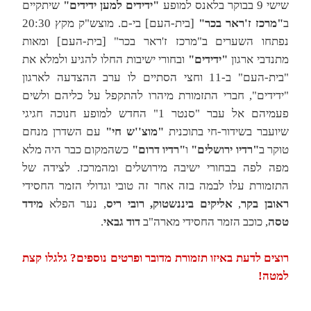
שישי 9 בבוקר בלאנס למופע
"ידידים למען ידידים"
שיתקיים
ב
"מרכז ז'ראר בכר"
[בית-העם] בי-ם. מוצש"ק מקץ 20:30
נפתחו השערים ב"מרכז ז'ראר בכר" [בית-העם] ומאות
מתנדבי ארגון
"ידידים"
ובחורי ישיבות החלו להגיע ולמלא את
"בית-העם" ב-11 וחצי הסתיים לו ערב ההצדעה לארגון
"ידידים", חברי התזמורת מיהרו להתקפל על כליהם ולשים
פעמיהם אל עבר "סנטר 1" החדש למופע חנוכה חגיגי
שיועבר בשידור-חי בתוכנית
"מוצ''ש חי"
עם השדרן מנחם
טוקר ב
"רדיו ירושלים"
ו
"רדיו דרום"
כשהמקום כבר היה מלא
מפה לפה בבחורי ישיבה מירושלים ומהמרכז. לצידה של
התזמורת עלו לבמה בזה אחר זה טובי וגדולי הזמר החסידי
ראובן בקר
,
אליקים ביננשטוק, רובי ריס
, נער הפלא
מידד
טסה
, כוכב הזמר החסידי מארה"ב
דוד גבאי
.
רוצים לדעת באיזו תזמורת מדובר ופרטים נוספים? גלגלו קצת
למטה!