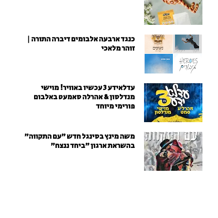
כנגד ארבעה אלבומים דיברה התורה |
זוהר מלאכי
עדלאידע 3 עכשיו באוויר! מוישי
מנדלסון & אהרלה סאמעט באלבום
פורימי מיוחד
משה מינץ בסינגל חדש ״עם התקווה״
בהשראת ארגון "ביחד ננצח"