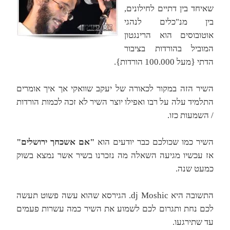
שאיחד בין דתיים לחילונים,
בין מנ"כלים לנהגי
אוטובוסים הוא הרינגטון
המוביל בהורדות בציבור
הדתי {מעל 100.000 הורדות}.
השיר הזה במקור לכאורה של יעקב שוואקי אך איך אומרים
התלמיד עלה על רבו ואפילו יוצר השיר לא זכה לכמות הורדות
/ השמעות כזו.
השיר כמו שכולכם כבר יודעים הוא
"אם אשכחך ירושלים"
אז עכשיו מגיעה השאלה מה נזכרנו בשיר אשר נמצא בשוק
כמעט שנה.
התשובה היא dj Moshic. הגירסא שהוא עשה פשוט תעשה
לכם נחת ותגרום לכם לשמוע את השיר כמה עשרות פעמים
עד שתירגעו.