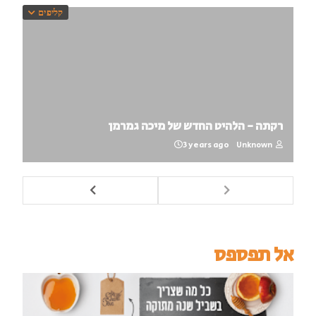
קליפים
רקתה - הלהיט החדש של מיכה גמרמן
3 years ago
Unknown
אל תפספס