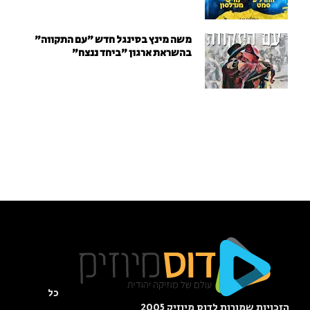
משה מינץ בסינגל חדש ״עם התקווה״
בהשראת ארגון "ביחד ננצח"
כל
הזכויות שמורות לדוס מיוזיק 2005