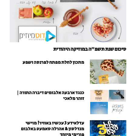
סיכום שנת תשפ"ה במוזיקה היהודית
מתכון לחלת מפתח לפרנסה ושפע
כנגד ארבעה אלבומים דיברה התורה |
זוהר מלאכי
עדלאידע 3 עכשיו באוויר! מוישי
מנדלסון & אהרלה סאמעט באלבום
פורימי מיוחד