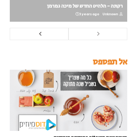
רקתה - הלהיט החדש של מיכה גמרמן
3 years ago
Unknown
אל תפספס