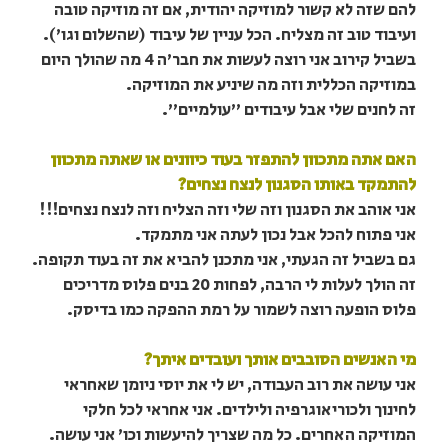
להם שזה לא קשור למוזיקה יהודית, אם זה מוזיקה טובה
ועיבוד טוב זה מצליח. הכל עניין של עיבוד (שהשלום וגו').
בשביל קירוב אני רוצה לעשות את חבר'ה 4 מה שהולך היום
במוזיקה הכללית וזה מה שיניע את המוזיקה.
זה לחנים שלי אבל עיבודים "עולמיים".
האם אתה מתכוון להתפזר בעוד כיוונים או שאתה מתכוון
להתמקד באותו הסגנון לנצח נצחים?
אני אוהב את הסגנון וזה שלי וזה הצליח וזה לנצח נצחים!!!
אני פתוח להכל אבל נכון לעתה אני מתמקד.
גם בשביל זה הגעתי, אני מתכנן להביא את זה בעוד תקופה.
זה הולך לעלות לי הרבה, לפחות 20 בנים פלוס מדריכים
פלוס הופעה רוצה לשמור על רמת ההפקה כמו בדיסק.
מי האנשים הסובבים אותך ועובדים איתך?
אני עושה את רוב העבודה, יש לי את יוסי ניומן שאחראי
לחינוך ולכוריאוגרפיה ולילדים. אני אחראי לכל חלקי
המוזיקה האחרים. כל מה שצריך להיעשות וכו' אני עושה.