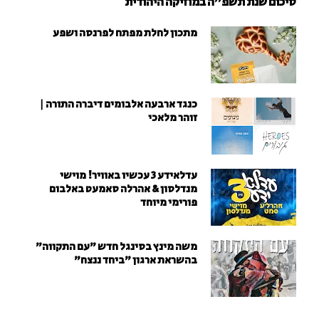
סיכום שנת תשפ"ה במוזיקה היהודית
מתכון לחלת מפתח לפרנסה ושפע
כנגד ארבעה אלבומים דיברה התורה |
זוהר מלאכי
עדלאידע 3 עכשיו באוויר! מוישי
מנדלסון & אהרלה סאמעט באלבום
פורימי מיוחד
משה מינץ בסינגל חדש ״עם התקווה״
בהשראת ארגון "ביחד ננצח"