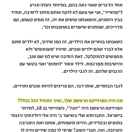
אחד הדברים שאני גאה בהם, במיוחד כשזה מגיע
ל'קוואייר', אני אף פעם לא לוקח אותם מחוץ לישיבה, תמיד
בבין הזמנים, וכשאנחנו עושים את זה, זה ממש קעמפ, עם
מדריכים, שנותנים שיעורים באוטובוס וכו'.
כשאנחנו בוחרים את הילדים, זה כמו שידוך, לא ילדים סתם
אלא לברר שהם ילדים טובים. שיהיו 'מענטשים' ולא
מחפשים להתקלקל. זאת הסיבה שיש לנו שם טוב,
והישיבות מפרגנות. לילד אסור 'לחתום' ואני בקשר עם
הרבנים שלהם. זה לגבי הילדים.
לגבי הבחורים, אותו דבר, הם צריכים להיות טובים וחרדים.
מה היה הפרוייקט הראשון שלך, ואיך התחיל הכל בכלל?
הפרויקט הראשון היה "הנה", כשהייתי בן 18, למדתי
בישראל. החברותא שלי בשיעור ב' היה אלי דולינסקי ניגנתי
בתופים ובקלידים, והיינו משמחים, אותנו ואת הסביבה
הקרובה. ואז, חברי הטוב! שרתי לו כמה שירים והיה לו