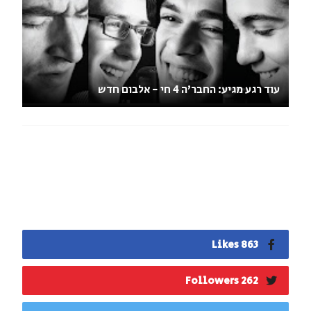
עוד רגע מגיע: החבר'ה 4 חי - אלבום חדש
863 Likes
262 Followers