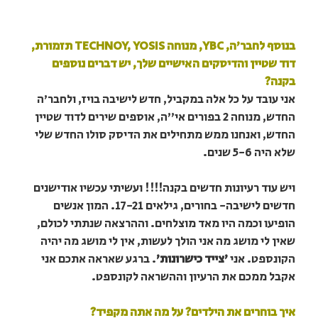
בנוסף לחבר'ה, YBC, מנוחה TECHNOY, YOSIS תזמורת,
דוד שטיין והדיסקים האישיים שלך, יש דברים נוספים
בקנה?
אני עובד על כל אלה במקביל, חדש לישיבה בויז, ולחבר'ה
החדש, מנוחה 2 בפורים אי"ה, אוספים שירים לדוד שטיין
החדש, ואנחנו ממש מתחילים את הדיסק סולו החדש שלי
שלא היה 5-6 שנים.
ויש עוד רעיונות חדשים בקנה!!!! ועשיתי עכשיו אודישנים
חדשים לישיבה- בחורים, גילאים 17-21. המון אנשים
הופיעו וכמה היו מאד מוצלחים. וההרצאה שנתתי לכולם,
שאין לי מושג מה אני הולך לעשות, אין לי מושג מה יהיה
הקונספט. אני
'צייד כישרונות'
. ברגע שאראה אתכם אני
אקבל ממכם את הרעיון וההשראה לקונספט.
איך בוחרים את הילדים? על מה אתה מקפיד?