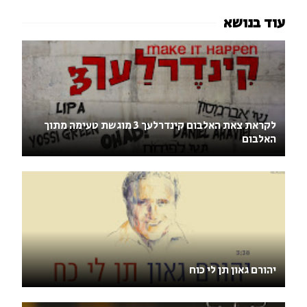
לקראת צאת האלבום קינדרלעך 3 מוגשת טעימה מתוך
האלבום
יהורם גאון תן לי כוח