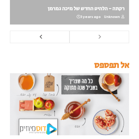
רקתה - הלהיט החדש של מיכה גמרמן
3 years ago
Unknown
אל תפספס