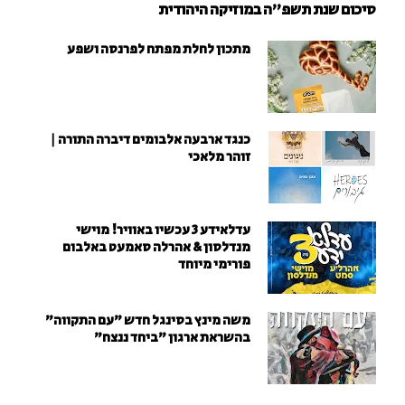
סיכום שנת תשפ"ה במוזיקה היהודית
מתכון לחלת מפתח לפרנסה ושפע
כנגד ארבעה אלבומים דיברה התורה |
זוהר מלאכי
עדלאידע 3 עכשיו באוויר! מוישי
מנדלסון & אהרלה סאמעט באלבום
פורימי מיוחד
משה מינץ בסינגל חדש ״עם התקווה״
בהשראת ארגון "ביחד ננצח"