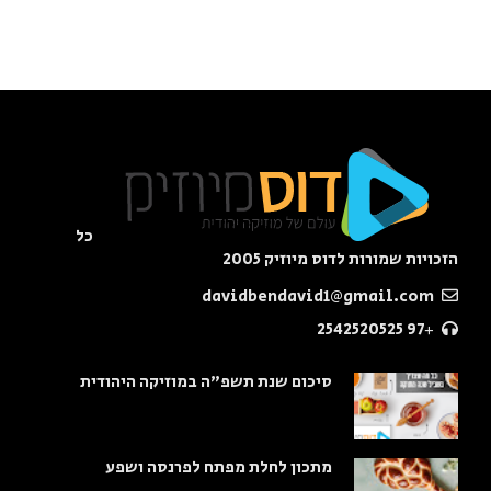
כל
הזכויות שמורות לדוס מיוזיק 2005
davidbendavid1@gmail.com
+97 2542520525
סיכום שנת תשפ"ה במוזיקה היהודית
מתכון לחלת מפתח לפרנסה ושפע