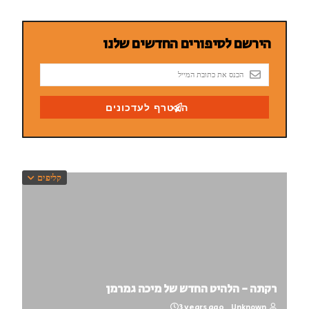
קליפים
רקתה - הלהיט החדש של מיכה גמרמן
3 years ago
Unknown