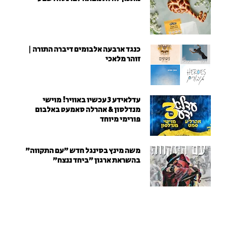
כנגד ארבעה אלבומים דיברה התורה |
זוהר מלאכי
עדלאידע 3 עכשיו באוויר! מוישי
מנדלסון & אהרלה סאמעט באלבום
פורימי מיוחד
משה מינץ בסינגל חדש ״עם התקווה״
בהשראת ארגון "ביחד ננצח"