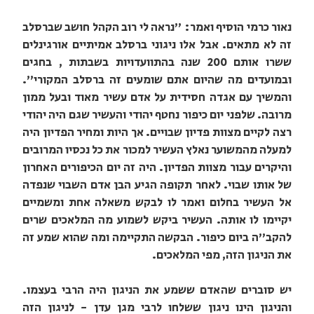
נאור כרמי הוסיף ואמר: "נראה לי רוב הקהל חושב שברסלב
זה לא מתאים. אבל אלו ניגוני ברסלב אמיתיים אורגינלים
ששרו אותם 200 שנה בהתוועדויות בשבתות , בחגים
ובמועדים מה שהיום אתם שומעים זה ברסלב המקורי".
והמשיך עם אגדה חסידית על אדם עשיר מאוד ובעל ממון
מרובה. שלפני יום כיפור נחטף יהודי והעשיר שגם היה יהודי
רצה לקיים מצוות פדיון שבויים. אך היות ומחיר הפדיון היה
למעלה מהמשוער נאלץ העשיר למכור את כל נכסיו המרובים
והיקרים עבור מצוות הפדיון. היה זה יום הכיפורים האחרון
של אותו שבוי. לאחר תקופה הגיע הבן אדם השבוי שנפדה
אל העשיר בחלום ואמר לו לבקש משאלה אחת ומשמיים
יקיימו לו אותה. העשיר ביקש לשמוע מה המלאכים שרים
להקב"ה ביום כיפור. הבקשה התקיימה ומה שהוא שמע זה
את הניגון הזה, מפי המלאכים.
יש סוברים שהאדם ששמע את הניגון היה הרבי בעצמו.
והניגון הינו ניגון ששלחו לרבי מגן עדן - לניגון הזה