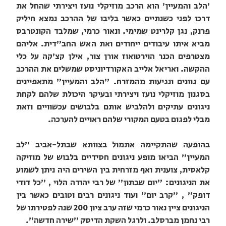
'הלב והמעיין' הוא הרכב מוזיקלי נועז ויצירתי שהחל את
דרכו לפני כשנתיים כאשר בליבו של ההרכב נמצא חיליק
פרנק, נגן קלרינט שמימי. ונאור כרמי, שמלבד הקונטרבס
מביא איתו עיבודים ייחודים ואת האש החב"דית. אליהם
מצטרפים הכנר הוירטואוז אורן צור, אילן קצ'קה על כלי
ההקשה. ואריאל אלייב האקורדיוניסט שמשלים את ההרכב
עם גוונים ונגיעות מהמזרח. "הלב והמעיין" מתאפיינים
בסגנון מוזיקלי נועז ויצירתי ובעיקר היכולת שלהם לקחת
ניגונים עתיקים ולהלביש אותם בלבושים עכשוויים וזאת
מבלי לפגום בטעם המקורי שלהם ראויים להערכה.
בהופעה שהתקיימה אתמול בצוותא שבתל-אביב "לב
המעיין" הביאו מופע ניגונים חסידיים בלבוש של מוזיקה
קלאסית, צוענית ואף מזרחית בין השירים היה ניתן לשמוע
את הניגונים: "יום שבתון" של רבי יהודה הלוי , "כל דודי
דופק" , "קרב יום" ועוד ניגונים רבים וטובים כאשר בין
הניגונים ציין נאור כרמי שזה ערב ציון 200 שנה לפטירתו של
רבי נחמן מברסלב. ולרגל השקת הדיסק "שירה חדשה".