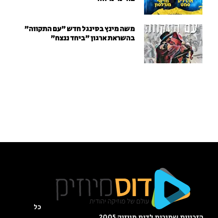
משה מינץ בסינגל חדש ״עם התקווה״
בהשראת ארגון "ביחד ננצח"
כל
הזכויות שמורות לדוס מיוזיק 2005