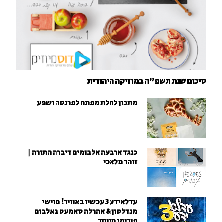
סיכום שנת תשפ"ה במוזיקה היהודית
מתכון לחלת מפתח לפרנסה ושפע
כנגד ארבעה אלבומים דיברה התורה |
זוהר מלאכי
עדלאידע 3 עכשיו באוויר! מוישי
מנדלסון & אהרלה סאמעט באלבום
פורימי מיוחד