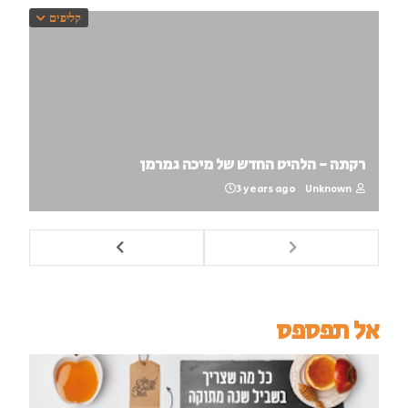
קליפים
רקתה - הלהיט החדש של מיכה גמרמן
3 years ago
Unknown
אל תפספס