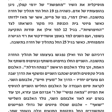
מוסיקלית את השיר "מחפשת" של ירמי קפלן, ניגן
בהופעותיו של אדם. כשהיה בן 19 החל הוד תהליך של חזרה
בתשובה. ואילן דמרי, בנו של פייטן, אשר שר מאז ילדותו
כאשר פיוטי בית הכנסת היו מקור השראתו לצד
"החיפושיות". בגיל 12 למד אילן את סודות התקיעה
בשופר, ועם השנים למד באופן אוטודידקטי את רזי הגיטרה
והמפוחית. כאשר בגיל 25 החל בתהליך של חזרה בתשובה.
דרכיהם של הוד ואילן נפגשו בעיצומו של תהליך החזרה
בתשובה. השניים החלו בחיפוש משותף ובטיפוס משותף אל
האמת, וכך נולד האלבום הראשון "בפתח הדלת". האלבום
מכיל טקסטים ולחנים שכתבו השניים ומשקף את הדרך שבה
הם צועדים יחדיו - הדרך אל "מעיין חיים", אלבומם השני.
לקראת סיום העבודה על האלבום החליטו השניים להוסיף
את הפיוט "צמאה נפשי" של ר' אברהם אבן עזרא, וכך עוד
בטרם יצא לאור אלבומם השני, נולד האלבום השלישי
"שואף" - אלבום שכולו פיוטים של גדולי הפייטנים
והמשוררים החל בתקופת התנאים וכלה בנעומי שמר.