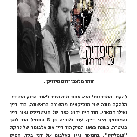
זוהר מלאכי 'דוס מיוזיק'.
להקת 'המדרגות' היא אחת מחלוצות ז'אנר הרוק היהודי.
הלהקה מונה שני מוסיקאים מהשורה הראשונה, הוד דיין
ואילן דמארי. הוד דיין ידוע כאח של הגיטריסט נאור דיין
והמתופף איגי דיין. עוד כשהיה בן 8 התחיל הוד לנגן
בגיטרה, בשנת 1985 הפיק הוד דיין את אלבומה של להקת
"פופלקס". בהמשך ניגן באלבום של דני בסן, הפיק