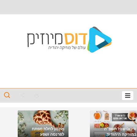
סיכום שנת תשפ"ה
מתכון לחלת מפתח
במוזיקה היהודית
לפרנסה ושפע