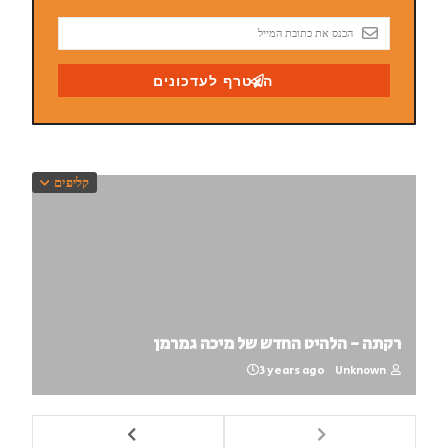
קליפים
רקתה - הלהיט החדש של מיכה גמרמן
3 years ago
Unknown