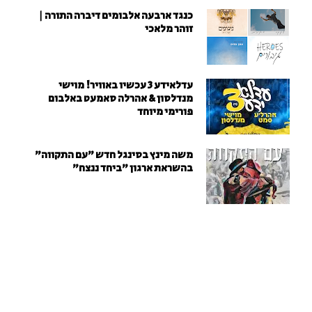
כנגד ארבעה אלבומים דיברה התורה |
זוהר מלאכי
עדלאידע 3 עכשיו באוויר! מוישי
מנדלסון & אהרלה סאמעט באלבום
פורימי מיוחד
משה מינץ בסינגל חדש ״עם התקווה״
בהשראת ארגון "ביחד ננצח"