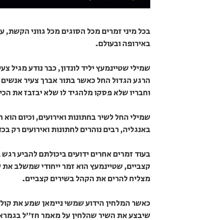
בכל מיני זמרים מכל הסוגים מכל גווני הקשת, ע
באירופה ובעולם.
שמילי שטיינמעץ יליד לונדון, כבר נודע מגיל צ
הרגע הגדול החל כאשר בתור אברך צעיר אנשים ה
וחבריו שלא פסקו מלהגיד לו שלא יבזבז את הכי
שמילי החל לשיר בחתונות ואירועים, וכיום הוא 
באנגליה, רבים נוהרים לחתונות ואירועים רק בכ
בעוד זמרים אחרים ידועים ביכולתם להביע רגש ב
קצביים, שטיינמעץ הוא זמר ייחודי שמשלב את ש
מצליח להרים את הקהל בשירים קצביים.
כאשר המלחין הידוע שמשי ניימאן שמע את קולו
שיבצע את השיר שהלחין על מאמר חז"ל בגמרא (