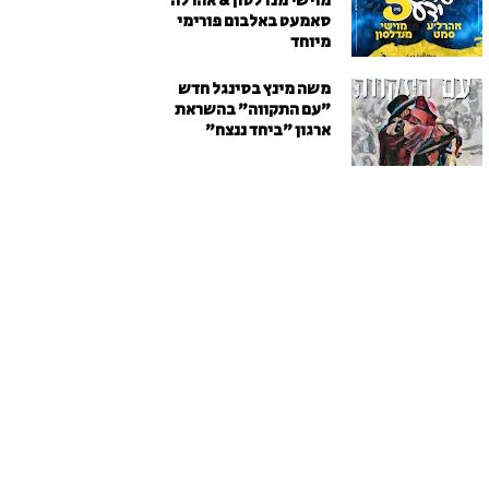
מוישי מנדלסון & אהרלה
סאמעט באלבום פורימי
מיוחד
משה מינץ בסינגל חדש
״עם התקווה״ בהשראת
ארגון "ביחד ננצח"