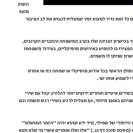
השוק
מוצף
ם כל זאת נדיר למצוא זמר שמצליח לכבוש את לב הציבור
עיר בכישרון הנגינה שלו בקרב המשפחה והחברים הקרובים,
פצירו בו להופיע באירועים מוסיקליים, בעידוד משפחתו
שרון שניתן לו משמים.
הסולן הראשי בכל אירוע מוסיקלי או שמחה כזו או אחרת
די לשמוע אותו שר.
שירים איטיים ואחרים ידועים יותר להלהיב קהל עם שירי
ניהם באופן מיוחד, גם מצליח לרגש בשירי רגש ונשמה וגם
 הייחודי של שמילי, מיד ידע שהוא יהיה "הזמר המושלם"
מסכת סוכה דף נג.) "אלו ואלו אומרים אשרי מי שלא חטא