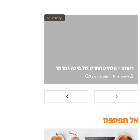
קליפים
רקתה - הלהיט החדש של מיכה גמרמן
3 years ago
Unknown
אל תפספס