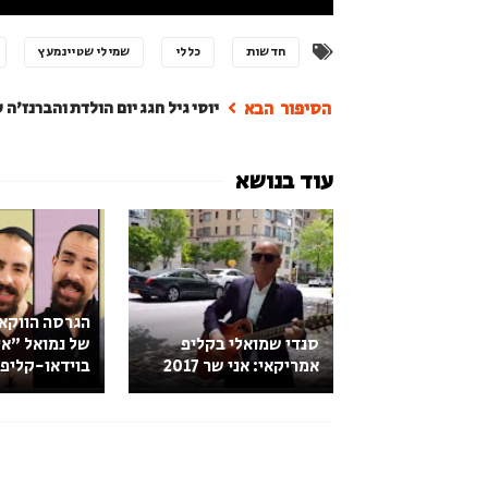
חדשות
כללי
שמילי שטיינמעץ
יוסי גיל חגג יום הולדת והברנז'ה
הגרסה הווקא
סנדי שמואלי בקליפ
של נמואל "אל
אמריקאי: אני שר 2017
בוידאו-קליפ 