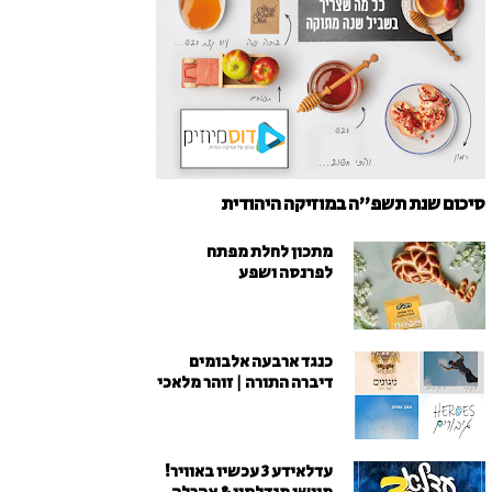
סיכום שנת תשפ"ה במוזיקה היהודית
מתכון לחלת מפתח
לפרנסה ושפע
כנגד ארבעה אלבומים
דיברה התורה | זוהר מלאכי
עדלאידע 3 עכשיו באוויר!