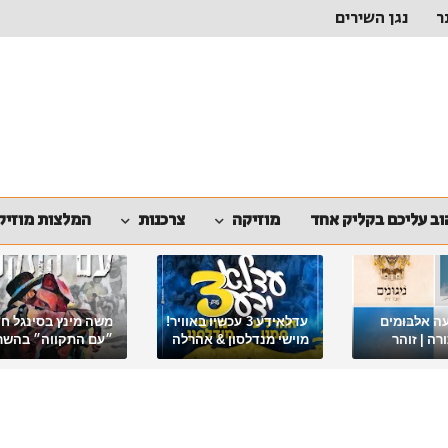
ר
נגן השירים
ב עליכם בקליק אחד
מוזיקה
צרכנות
המלצות מוזיק
ה אלבומים
עדלאידע 3 עכשיו באוויר!
משה מינץ בסינגל ח
ה | זוהר
מוישי מנדלסון & אהרלה
״עם התקווה״ בהשר
סאמעט באלבום פורימי
ארגון "ביחד ננצח"
מיוחד