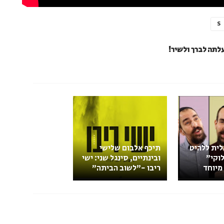
S
 עלתה לברך ולשיר!
לית ללהיט
תיכף אלבום שלישי
וקי"
ובינתיים, סינגל שני: ישי
מיוחד
ריבו -"לשוב הביתה"