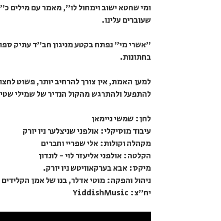
ומי שחטא ישוב וימחול לו", מאמר עם מילים כ"
שעוברים עלינו.
"אשרי מי" נפתח בקטע מניגון חב"ד עתיק ספו
בחתונות.
למען האמת, אין צורך להרחיב יותר, פשוט לחצו
להתפעל ולהתרגש מהקול הנדיר של שמילי שטיי
לחן: שמשי ניימאן
עיבוד מוסיקלי: אולפני שניצלער ניו יורק
מקהלה וקולות: אלי שפריי וחברים
הקלטה: אולפני אליעזר לוי - לונדון
מיקס: אבא בערקאוויטש ניו יורק.
ניהול והפקה: מוטי אדלר, בנו של אמן הקלידים 
יח"צ: YiddishMusic