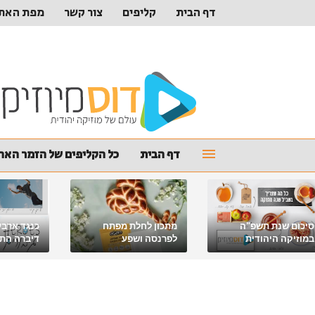
דף הבית
קליפים
צור קשר
מפת האת
דף הבית
כל הקליפים של הזמר האהו
סיכום שנת תשפ"ה
מתכון לחלת מפתח
כנגד ארבע
במוזיקה היהודית
לפרנסה ושפע
דיברה התור
מלאכי