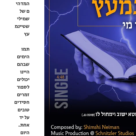
המדהי
ם של
שמילי
שטיינמ
עץ
תמו
הימים
שבהם
היינו
יכולים
לספור
זמרים
חסידים
טובים
על יד
אחת.
היום