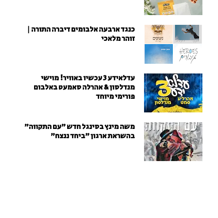
כנגד ארבעה אלבומים דיברה התורה |
זוהר מלאכי
עדלאידע 3 עכשיו באוויר! מוישי
מנדלסון & אהרלה סאמעט באלבום
פורימי מיוחד
משה מינץ בסינגל חדש ״עם התקווה״
בהשראת ארגון "ביחד ננצח"