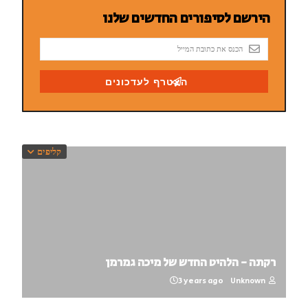
קליפים
רקתה - הלהיט החדש של מיכה גמרמן
3 years ago
Unknown