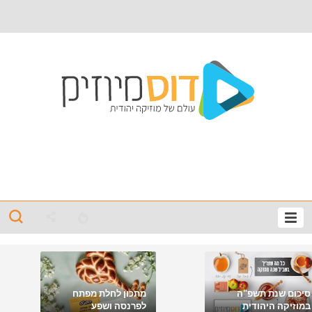
סיכום שנת תשפ"ה
מתכון לחלת מפתח
במוזיקה היהודית
לפרנסה ושפע