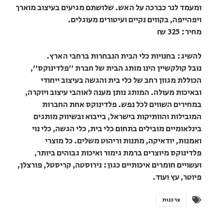
ומעמד לנר כברכה על האש. שלושתם מגיעים בעיצוב מוארך
ויפהייפה, בקווים נקיים ועיטורים מעוגלים.
מחיר: 325 ₪
להשיג: בחנויות כלי הבית הנבחרות ברחבי הארץ.
נובל קולקשיין הינו מותג הבית של חברת "פלדינוקס",
הכוללת מגוון רחב של כלי בית והגשה בעיצוב ייחודי
ובאיכות מעולה. המותג נותן מענה לאוהבי עיצוב ויוקרה,
במחירים השווים לכל נפש. פלדינוקס אחת החברות
המובילות והוותיקות בישראל, בייבוא ובשיווק מותגים
בינלאומיים מובילים בתחום כלי בית, כלי הגשה, כלי נוי
ואמנות, יודאיקה, מתנות וריהוט משלים. כל מוצרי
פלדינוקס מיוצרים ברמת גימור ואיכות גבוהים ביותר,
ועשויים חומרים איכותיים כגון: נירוסטה, קריסטל, פורצלן,
פיוטר, עץ ועוד.
צרכנות