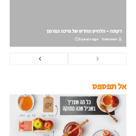
רקתה - הלהיט החדש של מיכה גמרמן
3 years ago
Unknown
אל תפספס