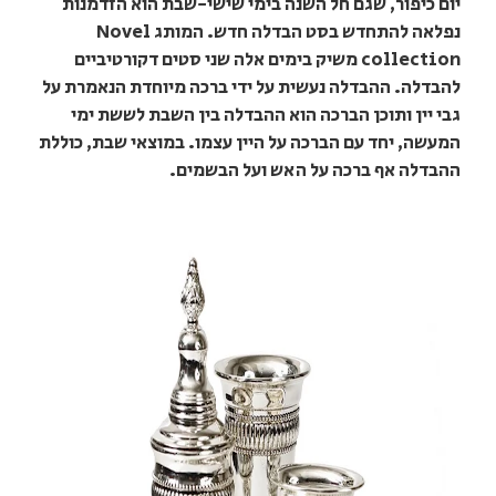
יום כיפור, שגם חל השנה בימי שישי-שבת הוא הזדמנות
נפלאה להתחדש בסט הבדלה חדש. המותג Novel
collection משיק בימים אלה שני סטים דקורטיביים
להבדלה. ההבדלה נעשית על ידי ברכה מיוחדת הנאמרת על
גבי יין ותוכן הברכה הוא ההבדלה בין השבת לששת ימי
המעשה, יחד עם הברכה על היין עצמו. במוצאי שבת, כוללת
ההבדלה אף ברכה על האש ועל הבשמים.