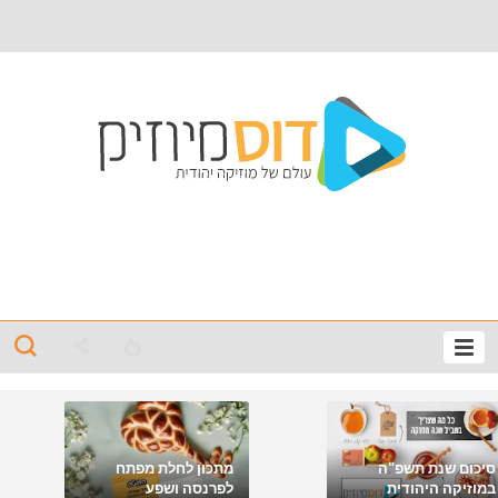
סיכום שנת תשפ"ה
מתכון לחלת מפתח
במוזיקה היהודית
לפרנסה ושפע