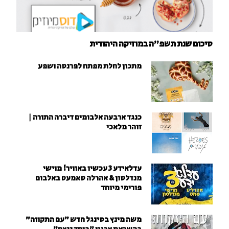
סיכום שנת תשפ"ה במוזיקה היהודית
מתכון לחלת מפתח לפרנסה ושפע
כנגד ארבעה אלבומים דיברה התורה |
זוהר מלאכי
עדלאידע 3 עכשיו באוויר! מוישי
מנדלסון & אהרלה סאמעט באלבום
פורימי מיוחד
משה מינץ בסינגל חדש ״עם התקווה״