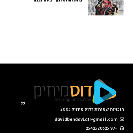
בהשראת ארגון "ביחד ננצח"
כל
הזכויות שמורות לדוס מיוזיק 2005
davidbendavid1@gmail.com
+97 2542520525