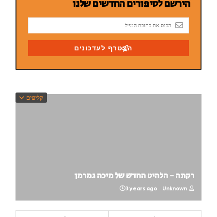
קליפים
רקתה - הלהיט החדש של מיכה גמרמן
3 years ago
Unknown