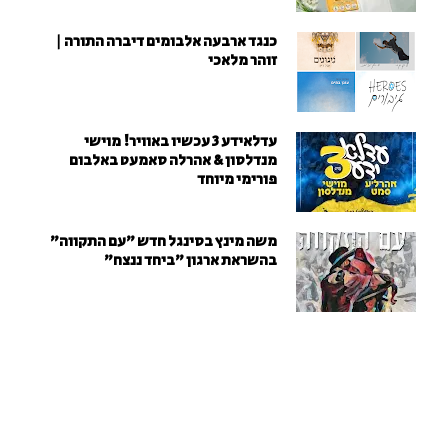
כנגד ארבעה אלבומים דיברה התורה |
זוהר מלאכי
עדלאידע 3 עכשיו באוויר! מוישי
מנדלסון & אהרלה סאמעט באלבום
פורימי מיוחד
משה מינץ בסינגל חדש ״עם התקווה״
בהשראת ארגון "ביחד ננצח"