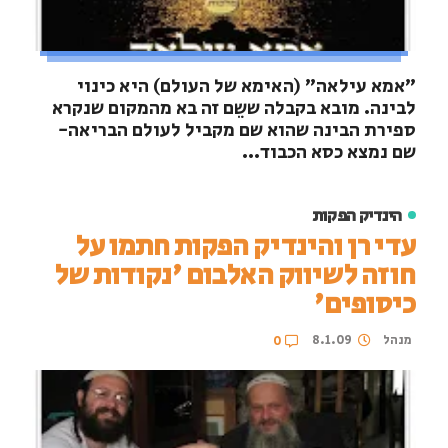
"אמא עילאה" (האימא של העולם) היא כינוי
לבינה. מובא בקבלה ששֵם זה בא מהמקום שנקרא
ספירת הבינה שהוא שם מקביל לעולם הבריאה-
שם נמצא כסא הכבוד...
הינדיק הפקות
עדי רן והינדיק הפקות חתמו על
חוזה לשיווק האלבום 'נקודות של
כיסופים'
מנהל
8.1.09
0