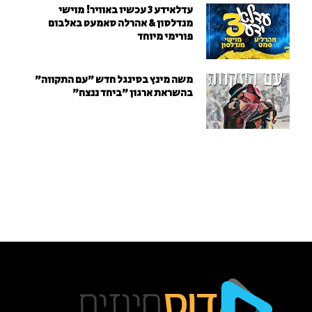
עדלאידע 3 עכשיו באוויר! מוישי
מנדלסון & אהרלה סאמעט באלבום
פורימי מיוחד
משה מינץ בסינגל חדש ״עם התקווה״
בהשראת ארגון "ביחד ננצח"