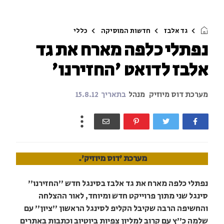
גד אלבז
חדשות המוסיקה
כללי
נפתלי כלפה מארח את גד
אלבז לדואט 'החזירנו'
מערכת דוס מיוזיק
מנהל
בתאריך
15.8.12
מערכת 'דוס מיוזיק'.
נפתלי כלפה מארח את גד אלבז בסינגל חדש "החזירנו"
סינגל שני מתוך פרוייקט חדש ומיוחד, לאור ההצלחה
והחשיפה הרבה שקיבל הקליפ לסינגל הראשון "ציון" עם
שלמה כ"ץ עם קרוב למליון צפיות ביוטיוב וכתבות באתרים