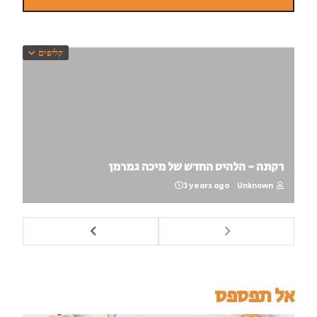
קליפים
רקתה - הלהיט החדש של מיכה גמרמן
3 years ago
Unknown
אל תפספס