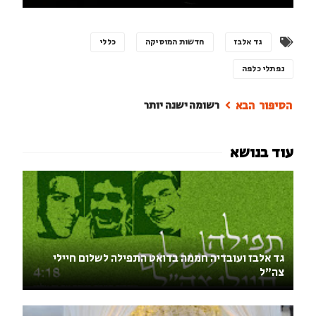
גד אלבז
חדשות המוסיקה
כללי
נפתלי כלפה
רשומה ישנה יותר
גד אלבז ועובדיה חממה בדואט התפילה לשלום חיילי
צה"ל