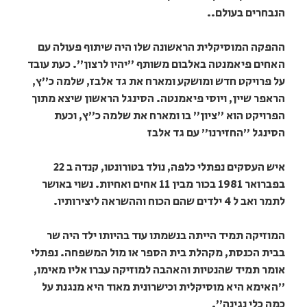
הנבחרים בעולם..
ההפקה המוסיקלית הראשונה שלו היה שיתוף פעולה עם
האחים פיאמנטה באלבום משותף "יהיו לרצון". כעת עובד
על פרויקט חדש ומושקע ומארח את גד אלבז, שלמה כ"ץ,
הראפר שיין, ויוסי פיאמנטה. הסינגל הראשון שיצא מתוך
הפרויקט הוא "ציון" בו ומארח את שלמה כ"ץ, וכעת
הסינגל "החזירנו" עם גד אלבז
איש העסקים נפתלי כלפה, נולד בטורונטו, קנדה ב 22
בפברואר 1981 בכור מבין 11 אחים ואחיות. נשוי באושר
לתמר ואב ל 4 ילדים שהם הכוח וההשראה ליצירותיו.
המוזיקה תמיד הייתה בנשמתו עוד בהיותו ילד היה שר
בבית הכנסת, מקהלת בית הספר או מול המשפחה. נפתלי
אומר תמיד שהנטיות והאהבה למוזיקה עברו אליו מאימו,
"האימא היא מוסיקלית וכישרונית מאוד היא מנגנת על
כמה כלי נגינה".