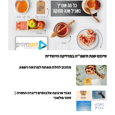
סיכום שנת תשפ"ה במוזיקה היהודית
מתכון לחלת מפתח לפרנסה ושפע
כנגד ארבעה אלבומים דיברה התורה |
זוהר מלאכי