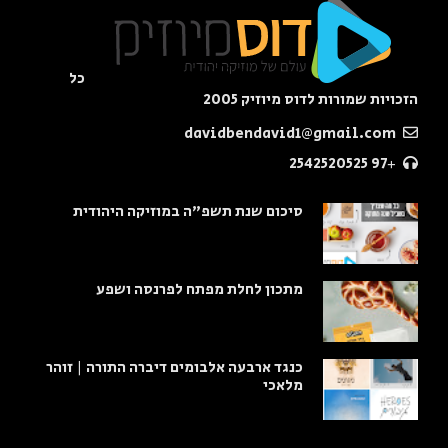
כל
הזכויות שמורות לדוס מיוזיק 2005
davidbendavid1@gmail.com
+97 2542520525
סיכום שנת תשפ"ה במוזיקה היהודית
מתכון לחלת מפתח לפרנסה ושפע
כנגד ארבעה אלבומים דיברה התורה | זוהר
מלאכי