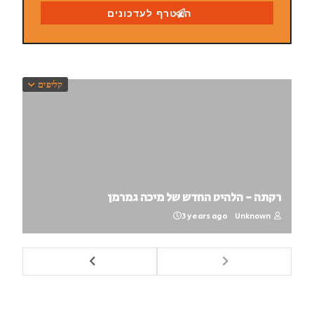
קליפים
רקתה - הלהיט החדש של מיכה גמרמן
3 years ago
Unknown