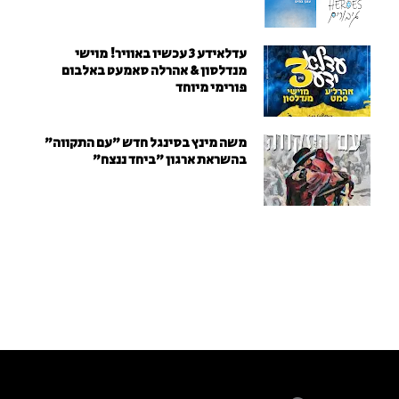
עדלאידע 3 עכשיו באוויר! מוישי
מנדלסון & אהרלה סאמעט באלבום
פורימי מיוחד
משה מינץ בסינגל חדש ״עם התקווה״
בהשראת ארגון "ביחד ננצח"