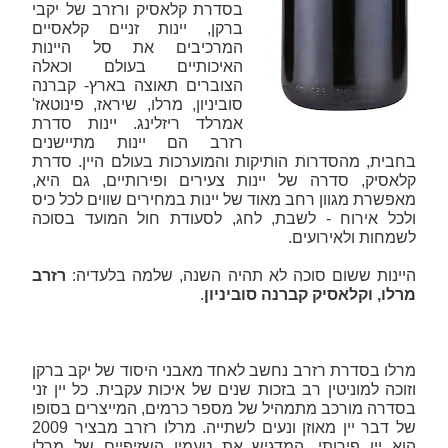
בסדרת קלאסיק ורזרב של יקבי
ברקן, יינות זניים קלאסיים
המרכיבים את סל היינות
האיכותיים בעולם וכאלה
הצוברים תאוצה בארץ- קברנה
סוביניון, מרלו, שיראז, פינוטאז'
אמרלד ריזלינג. יינות סדרת
רזרב הם יינות מתיישנים
בחבית, מהסדרות הותיקות והמוערכות בעולם היין. סדרת
קלאסיק, סדרה של יינות צעירים ופירותיים, גם היא,
מאפשרת מגוון רחב מאוד של יינות במחירים שווים לכל כיס
ולכל אירוח - לשבת, לחג, לסעודת חול המועד בסוכה
לשמחות ולאירועים.
היינות ששום סוכה לא תהיה השנה, שלמה בלעדיה:
רזרב
מרלו, וקלאסיק קברנה סוביניון
.
מרלו בסדרת רזרב נחשב לאחד מאבני היסוד של יקב ברקן
וזוכה למוניטין רב בזכות שנים של איכות עקבית. כל יין זני
בסדרה מורכב מתמהיל של מספר כרמים, המייצרים בסופו
של דבר יין מאוזן ונעים לשתייה. מרלו רזרב מבציר 2009
הוא יין פירותי, המדגיש את טעמיו השזיפיים של מרלו