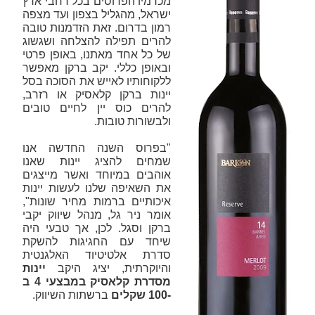
מכרמיו הפרוסים בכל רחבי ארץ
ישראל, מהגליל בצפון ועד מצפה
רמון בדרום. זאת הזדמנות טובה
להרים תפילה להצלחה ושגשוג
של כל אחד מאתנו, באופן פרטי
ובאופן כללי. יקב ברקן מאפשר
ללקוחותיו לאייש את הסוכה בסל
יינות ברקן קלאסיק או רזרב,
להרים כוס יין לחיים טובים
ולבשורות טובות.
"בפרוס השנה החדשה אנו
שמחים להציג יינות שאנו
אוהבים במיוחד ואשר מייצגים
את השאיפה שלנו לעשות יינות
איכותיים ברמות מחיר שונות",
אומר ניר גל, מנהל שיווק יקבי
ברקן וסגל. לכן, אך טבעי היה
שיחד עם החגיגות להשקת
סדרת אלטיטיוד האלגנטית
והיוקרתית, יציג היקב
יינות
מסדרת קלאסיק במבצעי 4 ב
-100 שקלים
ברשתות השיווק.