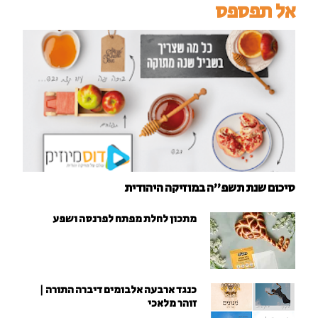
אל תפספס
סיכום שנת תשפ"ה במוזיקה היהודית
מתכון לחלת מפתח לפרנסה ושפע
כנגד ארבעה אלבומים דיברה התורה |
זוהר מלאכי