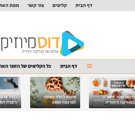
דף הבית
קליפים
צור קשר
מפת האת
דף הבית
כל הקליפים של הזמר האהו
סיכום שנת תשפ"ה
מתכון לחלת מפתח
כנגד ארבע
במוזיקה היהודית
לפרנסה ושפע
דיברה התור
מלאכי