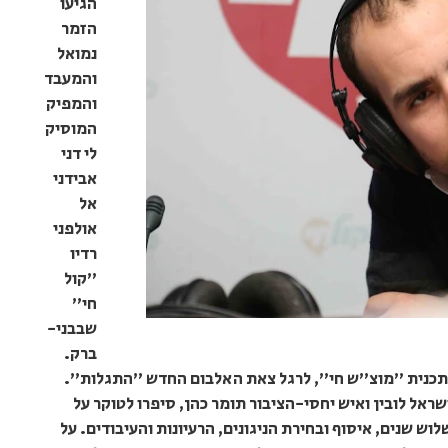
הגיעו
הזמר
נמואל
והמעבד
והמפיק
המוסיק
לי דני
אבידני
אל
אולפני
רדיו
"קול
חי"
שבבני-
ברק.
התכנית "מוצ"ש חי", לרגל צאת האלבום החדש "התגלות".
ראל לובין ואיש יחסי-הציבור תומר כהן, סיפרו לטוקר על
ש שנים, איסוף ובחירת הניגונים, הרעיונות והעיבודים. על