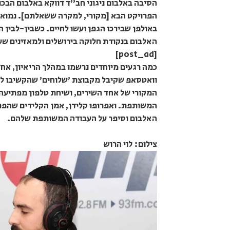
הסיבה באלבום ניגוני חב"ד דווקא באלבום הבכור
הפרויקט הבא [מקורי, למקרה ששאלתם]. נמואל 
באולפן שבירכו הגפן ועשו לחיים. כשבין-לבין 
האלבום בנקודת חלוקה בירושלים ולמאזינים שעל
[post_ad]
כמה רגעים מיוחדים נרשמו במהלך הריאיון, אח
וואטסאפ שקיבל מקבוצת 'שלוחים' שהקשיבו לת
המקורי של אחד השירים, ושיחת טלפון מפתיעה 
המשותפת. ואפרופו קלידן, אמן הקלידים שהפתי
האלבום וסיפר על העבודה המשותפת שלהם.
צילום: לוי הרוש