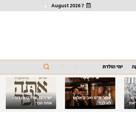
7 August 2026
ה
ימי הולדת
דש
עומר אדם ואביב אלוש
ישי ריבו ומרדכי בן דוד -
את
לא לבד
אתה זוכר