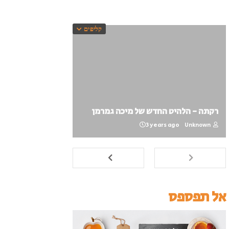
קליפים
רקתה - הלהיט החדש של מיכה גמרמן
3 years ago
Unknown
אל תפספס