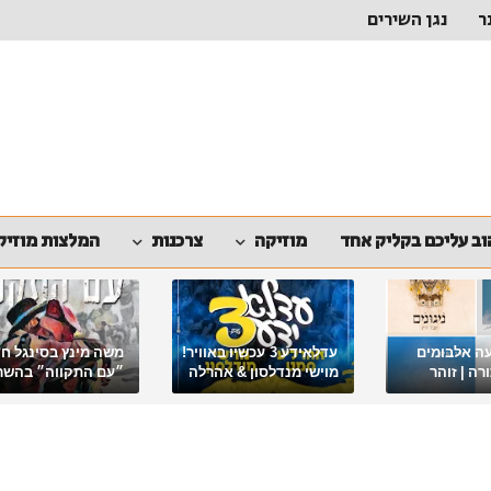
ר
נגן השירים
ב עליכם בקליק אחד
מוזיקה
צרכנות
המלצות מוזיק
ה אלבומים
עדלאידע 3 עכשיו באוויר!
משה מינץ בסינגל ח
ה | זוהר
מוישי מנדלסון & אהרלה
״עם התקווה״ בהשר
סאמעט באלבום פורימי
ארגון "ביחד ננצח"
מיוחד