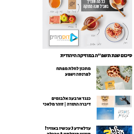
סיכום שנת תשפ"ה במוזיקה היהודית
מתכון לחלת מפתח
לפרנסה ושפע
כנגד ארבעה אלבומים
דיברה התורה | זוהר מלאכי
עדלאידע 3 עכשיו באוויר!