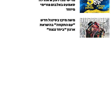
מוישי מנדלסון & אהרלה
סאמעט באלבום פורימי
מיוחד
משה מינץ בסינגל חדש
״עם התקווה״ בהשראת
ארגון "ביחד ננצח"