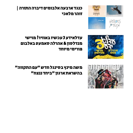
כנגד ארבעה אלבומים דיברה התורה |
זוהר מלאכי
עדלאידע 3 עכשיו באוויר! מוישי
מנדלסון & אהרלה סאמעט באלבום
פורימי מיוחד
משה מינץ בסינגל חדש ״עם התקווה״
בהשראת ארגון "ביחד ננצח"