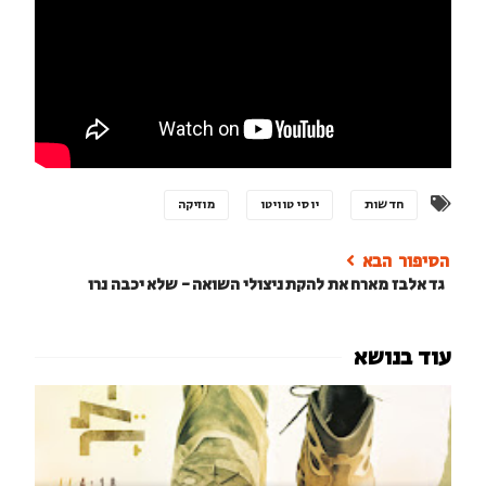
חדשות
יוסי טוויטו
מוזיקה
גד אלבז מארח את להקת ניצולי השואה - שלא יכבה נרו