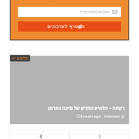
קליפים
רקתה - הלהיט החדש של מיכה גמרמן
3 years ago
Unknown